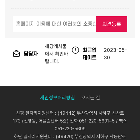
해당게시물
최근업
2023-05-
담당자
에서 확인바
데이트
30
랍니다.
개인정보처리방침
오시는 길
신평 일자리지원센터 : (49442) 부산광역시 사하구 신산로
173 (신평동, 어울림센터 5층) 전화 051-220-5691~5 / 팩스
051-220-5699
하단 일자리지원센터 : (49426) 부산광역시 사하구 낙동남로