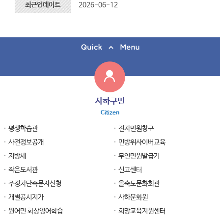
최근업데이트
2026-06-12
사하구민
Citizen
평생학습관
전자민원창구
사전정보공개
민방위사이버교육
지방세
무인민원발급기
작은도서관
신고센터
주정차단속문자신청
을숙도문화회관
개별공시지가
사하문화원
원어민 화상영어학습
희망교육지원센터