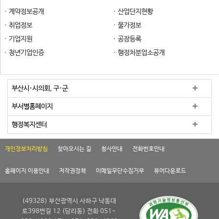
계약정보공개
산업단지현황
취업정보
물가정보
기업지원
공장등록
청년기업인증
행정처분업소공개
부산시·시의회, 구·군
부서별홈페이지
행정복지센터
개인정보처리방침
찾아오시는 길
청사안내
전화번호안내
홈페이지 이용안내
저작권정책
이메일무단수집거부
뷰어다운로드
(49328) 부산광역시 사하구 낙동대
로398번길 12 (당리동) 전화 051-