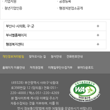
기업지원
공장등록
청년기업인증
행정처분업소공개
부산시·시의회, 구·군
부서별홈페이지
행정복지센터
개인정보처리방침
찾아오시는 길
청사안내
전화번호안내
홈페이지 이용안내
저작권정책
이메일무단수집거부
뷰어다운로드
(49328) 부산광역시 사하구 낙동대
로398번길 12 (당리동) 전화 051-
220-4000 / 팩스 051-220-4269
본 웹사이트에 게시된 이메일 주소가
자동수집되는 것을 거부하며, 이를 위
반시 정보통신망법에 의한 처벌됨을 유념하시기 바랍니다.