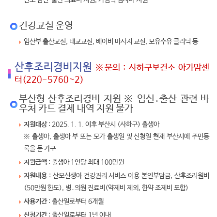
산모 임신·출산 의료비 지원, 가임력 검사비 지원
건강교실 운영
임산부 출산교실, 태교교실, 베이비 마사지 교실, 모유수유 클리닉 등
산후조리경비지원
※문의 : 사하구보건소 아가맘센
터(220-5760~2)
부산형 산후조리경비 지원 ※ 임신․출산 관련 바
우처 카드 결제 내역 지원 불가
지원대상
: 2025. 1. 1. 이후 부산시 (사하구) 출생아
※ 출생아, 출생아 부 또는 모가 출생일 및 신청일 현재 부산시에 주민등
록을 둔 가구
지원금액
: 출생아 1인당 최대 100만원
지원내용
: 산모신생아 건강관리 서비스 이용 본인부담금, 산후조리원비
(50만원 한도), 병․의원 진료비(약제비 제외, 한약 조제비 포함)
사용기간
: 출산일로부터 6개월
신청기간
: 출산일로부터 1년 이내