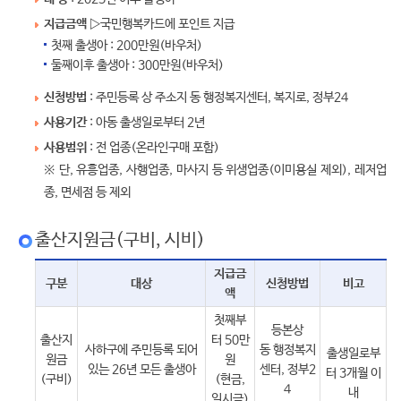
지급금액
▷국민행복카드에 포인트 지급
첫째 출생아 : 200만원(바우처)
둘째이후 출생아 : 300만원(바우처)
신청방법
: 주민등록 상 주소지 동 행정복지센터, 복지로, 정부24
사용기간
: 아동 출생일로부터 2년
사용범위
: 전 업종(온라인구매 포함)
※ 단, 유흥업종, 사행업종, 마사지 등 위생업종(이미용실 제외), 레저업
종, 면세점 등 제외
출산지원금(구비, 시비)
지급금
구분
대상
신청방법
비고
액
첫째부
등본상
출산지
터 50만
사하구에 주민등록 되어
동 행정복지
출생일로부
원금
원
있는 26년 모든 출생아
센터, 정부2
터 3개월 이
(구비)
(현금,
4
내
일시금)