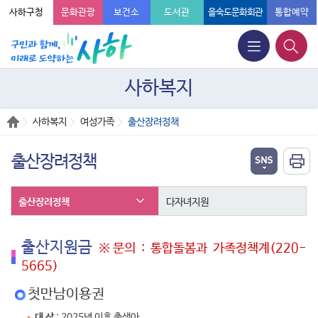
사하구청
문화관광
보건소
도서관
을숙도문화회관
통합예약
사하복지
사하복지
여성가족
출산장려정책
출산장려정책
출산장려정책
다자녀지원
출산지원금
※문의 : 통합돌봄과 가족정책계(220-
5665)
첫만남이용권
대 상
: 2025년 이후 출생아