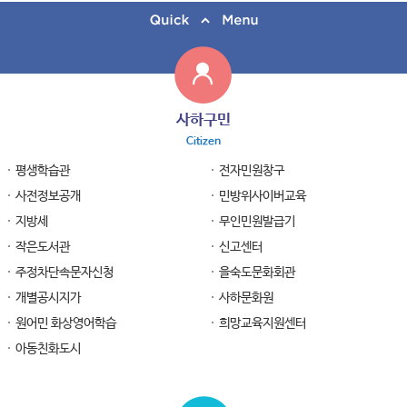
사하구민
Citizen
평생학습관
전자민원창구
사전정보공개
민방위사이버교육
지방세
무인민원발급기
작은도서관
신고센터
주정차단속문자신청
을숙도문화회관
개별공시지가
사하문화원
원어민 화상영어학습
희망교육지원센터
아동친화도시