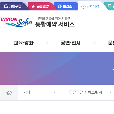
사하구청
문화관광
보건소
통합예약
교육·강좌
공연·전시
문
평생학습관
을숙도문화회관
감천문화마
사하(인문학)아카데미
을숙도문화회관 강좌
다대포웰니
정보화교육
문화관광해
평생학습동아리
다대해양레
기타
두근두근 사하브릿지
희망교육지원 센터
을숙도 들
다대도서관
일반행사(프