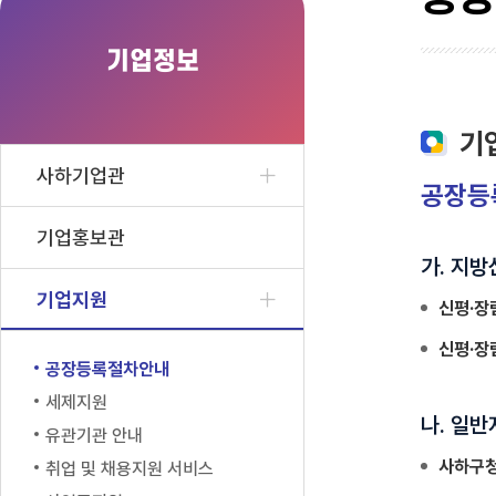
기업정보
기
사하기업관
공장등
기업홍보관
가. 지
기업지원
신평·장
신평·장
공장등록절차안내
세제지원
나. 일
유관기관 안내
사하구청
취업 및 채용지원 서비스