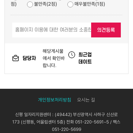
점)
불만족(2점)
매우불만족(1점)
해당게시물
최근업
담당자
에서 확인바
데이트
랍니다.
개인정보처리방침
오시는 길
신평 일자리지원센터 : (49442) 부산광역시 사하구 신산로
173 (신평동, 어울림센터 5층) 전화 051-220-5691~5 / 팩스
051-220-5699