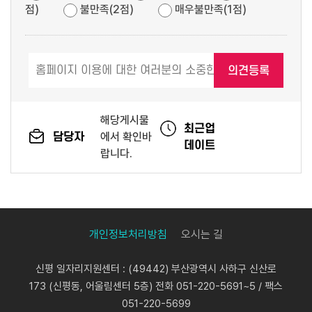
점)
불만족(2점)
매우불만족(1점)
해당게시물
최근업
담당자
에서 확인바
데이트
랍니다.
개인정보처리방침
오시는 길
신평 일자리지원센터 : (49442) 부산광역시 사하구 신산로
173 (신평동, 어울림센터 5층) 전화 051-220-5691~5 / 팩스
051-220-5699