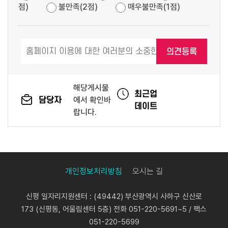
점)
불만족(2점)
매우불만족(1점)
해당게시물
최근업
담당자
에서 확인바
데이트
랍니다.
개인정보처리방침
오시는 길
신평 일자리지원센터 : (49442) 부산광역시 사하구 신산로
173 (신평동, 어울림센터 5층) 전화 051-220-5691~5 / 팩스
051-220-5699