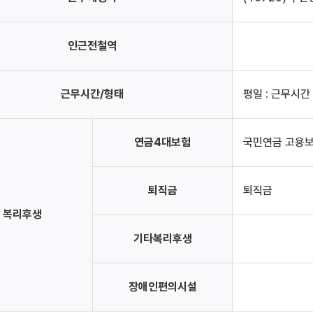
인근전철역
근무시간/형태
평일 : 근무시간 
연금4대보험
국민연금 고용보
퇴직금
퇴직금
복리후생
기타복리후생
장애인편의시설