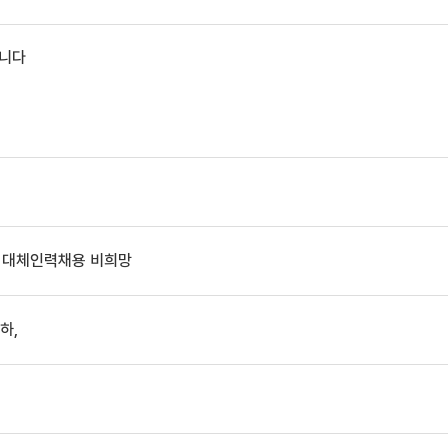
입니다
/ 대체인력채용 비희망
하,