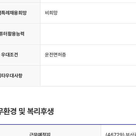
역특례채용희망
비희망
퓨터활용능력
우대조건
운전면허증
기타우대사항
무환경 및 복리후생
근무예정지
(46729) 부