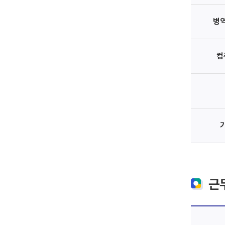
병
컴
근