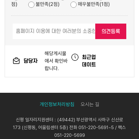
점)
불만족(2점)
매우불만족(1점)
해당게시물
최근업
담당자
에서 확인바
데이트
랍니다.
개인정보처리방침
오시는 길
신평 일자리지원센터 : (49442) 부산광역시 사하구 신산로
173 (신평동, 어울림센터 5층) 전화 051-220-5691~5 / 팩스
051-220-5699