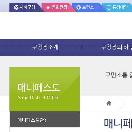
사하구청
문화관광
보건소
통합예약
구청장소개
구청장의 하
구민소통 
매니페스토
Saha District Office
매니페스토란?
매니페