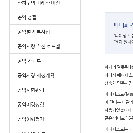
사하구의 미래와 비전
공약 총괄
매니페스
공약별 세부사업
'더이상 표
'육하 원칙
공약사항 추진 로드맵
공약 가계부
과거의 잘못된 
공약사항 재정계획
따라서 매니페스
성숙한 민주시민
공약사항관리
매니페스토(Mani
이 단어는 이탈리
공약이행상황
사용되었습니다.
같은 의미로 16
공약이행평가
매니페스토는 더 