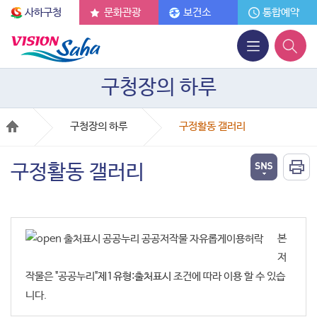
사하구청
문화관광
보건소
통합예약
구청장의 하루
구청장의 하루
구정활동 갤러리
구정활동 갤러리
본
저
작물은 "공공누리"
제1유형:출처표시
조건에 따라 이용 할 수 있습
니다.