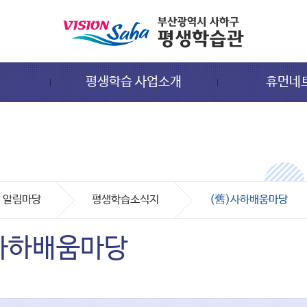
평생학습 사업소개
휴먼네
알림마당
평생학습소식지
(舊)사하배움마당
사하배움마당