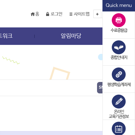
Quick menu
홈
로그인
사이트맵
TEXT
수료증발급
트워크
알림마당
종합안내지
평생학습계좌제
온라인
교육기관정보