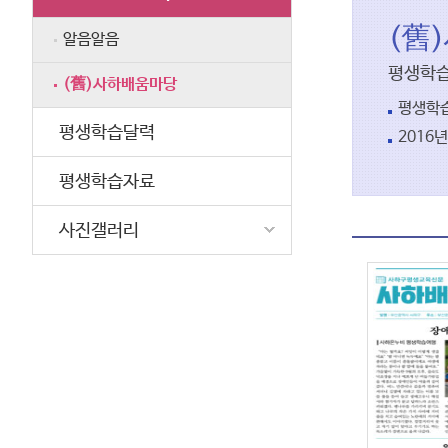
(舊
알음알음
평생학습
(舊)사하배움마당
평생학습
평생학습달력
2016년
평생학습자료
사진갤러리