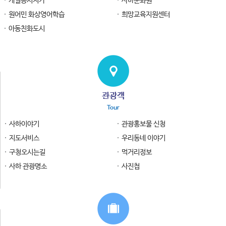
개별공시지가
사하문화원
원어민 화상영어학습
희망교육지원센터
아동친화도시
관광객
Tour
사하이야기
관광홍보물 신청
지도서비스
우리동네 이야기
구청오시는길
먹거리정보
사하 관광명소
사진첩