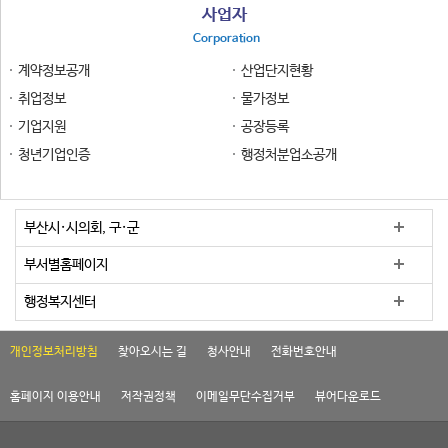
사업자
Corporation
계약정보공개
산업단지현황
취업정보
물가정보
기업지원
공장등록
청년기업인증
행정처분업소공개
부산시·시의회, 구·군
부서별홈페이지
행정복지센터
개인정보처리방침
찾아오시는 길
청사안내
전화번호안내
홈페이지 이용안내
저작권정책
이메일무단수집거부
뷰어다운로드