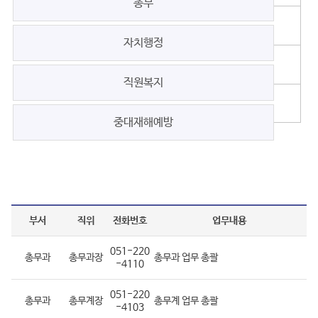
총무
자치행정
직원복지
중대재해예방
부서
직위
전화번호
업무내용
051-220
총무과
총무과장
총무과 업무 총괄
-4110
051-220
총무과
총무계장
총무계 업무 총괄
-4103