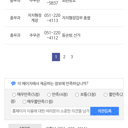
총무과
주무관
회관방호
-5837
자치행정
051-220
총무과
자치행정업무 총괄
계장
-4113
051-220
총무과
주무관
동순방,선거
-4112
1
2
3
이 페이지에서 제공하는 정보에 만족하십니까?
매우만족(5점)
만족(4점)
보통(3점)
불만족(2
점)
매우불만족(1점)