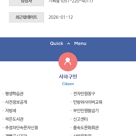
담당자
기획실 (051-220-4011)
최근업데이트
2026-01-12
사하구민
Citizen
평생학습관
전자민원창구
사전정보공개
민방위사이버교육
지방세
무인민원발급기
작은도서관
신고센터
주정차단속문자신청
을숙도문화회관