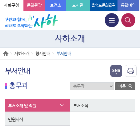
사하구청
문화관광
보건소
도서관
을숙도문화회관
통합예약
사하소개
사하소개
청사안내
부서안내
부서안내
총무과
부서소개 및 직원
부서소식
민원서식