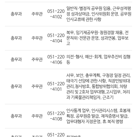
일반직·별정직 공무원 임용, 근무성적평
051-220
총무과
주무관
정 성과상여금, 인사위원회 운영, 공무원
-4102
인사교류에 관한 사항
복무, 임기제공무원·청원경찰 채용, 전
051-220
총무과
주무관
문직위·전문관 운영, 성과연봉, 업무보
-4104
고
051-220
의전·행사, 예산·회계, 업무추진비 집행
총무과
주무관
-4106
등
서무, 보안, 충무계획, 구청장 일정 관리,
태극기 선양에 관한 사항, 직장민방위대
051-220
총무과
주무관
관리,청사방호, 통합방위협의회, 차량
-4101
관리 및 2호차 업무대행,고시업무, 처리
과 기록물관리책임자, 근조기
인사통계 업무, 인사관리시스템, 호봉재
051-220
총무과
주무관
획정, 공무원증 발급, 재직증명서 발급,
-4108
업무대행자 지정운영, 휴.복직 명령
051-220