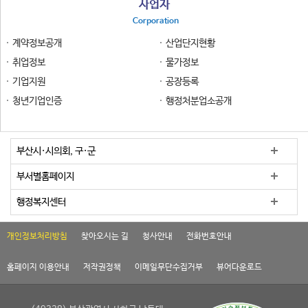
사업자
Corporation
계약정보공개
산업단지현황
취업정보
물가정보
기업지원
공장등록
청년기업인증
행정처분업소공개
부산시·시의회, 구·군
부서별홈페이지
행정복지센터
개인정보처리방침
찾아오시는 길
청사안내
전화번호안내
홈페이지 이용안내
저작권정책
이메일무단수집거부
뷰어다운로드