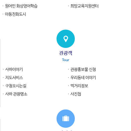
원어민 화상영어학습
희망교육지원센터
아동친화도시
관광객
Tour
사하이야기
관광홍보물 신청
지도서비스
우리동네 이야기
구청오시는길
먹거리정보
사하 관광명소
사진첩