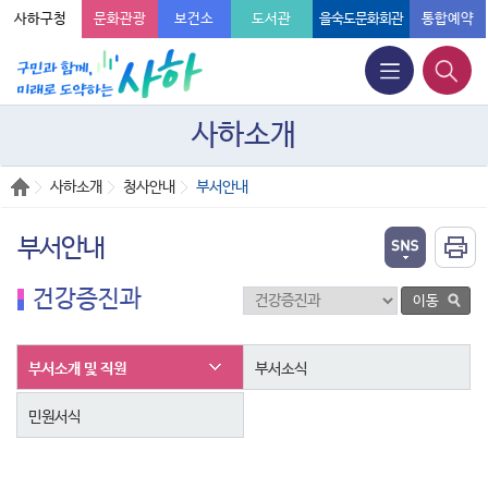
사하구청
문화관광
보건소
도서관
을숙도문화회관
통합예약
사하소개
사하소개
청사안내
부서안내
부서안내
건강증진과
부서소개 및 직원
부서소식
민원서식