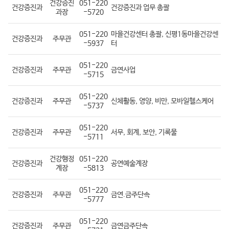
건강증진
051-220
건강증진과
건강증진과 업무 총괄
과장
-5720
051-220
마을건강센터 총괄, 신평1동마을건강센
건강증진과
주무관
-5937
터
051-220
건강증진과
주무관
금연사업
-5715
051-220
건강증진과
주무관
신체활동, 영양, 비만, 모바일헬스케어
-5737
051-220
건강증진과
주무관
서무, 회계, 보안, 기록물
-5711
건강행정
051-220
건강증진과
공연예술계장
계장
-5813
051-220
건강증진과
주무관
금연.금주단속
-5777
051-220
건강증진과
주무관
금연금주단속