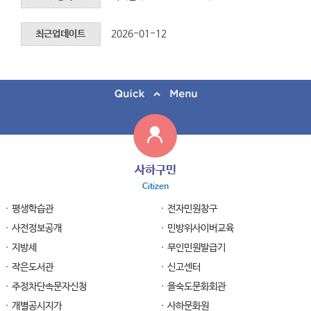
최근업데이트
2026-01-12
사하구민
Citizen
평생학습관
전자민원창구
사전정보공개
민방위사이버교육
지방세
무인민원발급기
작은도서관
신고센터
주정차단속문자신청
을숙도문화회관
개별공시지가
사하문화원