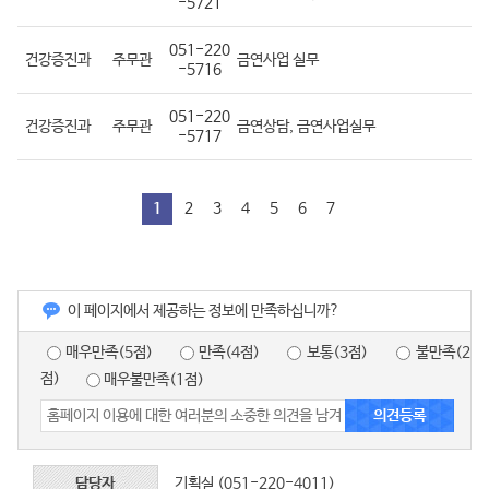
-5721
051-220
건강증진과
주무관
금연사업 실무
-5716
051-220
건강증진과
주무관
금연상담, 금연사업실무
-5717
1
2
3
4
5
6
7
이 페이지에서 제공하는 정보에 만족하십니까?
매우만족(5점)
만족(4점)
보통(3점)
불만족(2
점)
매우불만족(1점)
담당자
기획실 (051-220-4011)