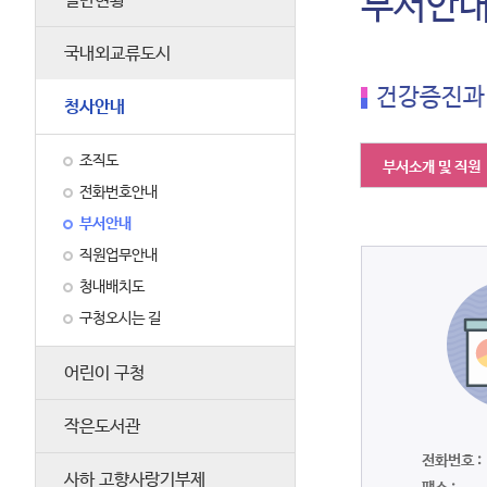
부서안
일반현황
국내외교류도시
건강증진과
청사안내
조직도
부서소개 및 직원
전화번호안내
부서안내
직원업무안내
청내배치도
구청오시는 길
어린이 구청
작은도서관
전화번호 :
사하 고향사랑기부제