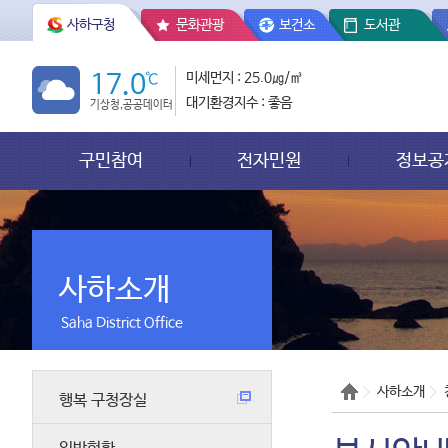
사하구청
문화관광
보건소
도서관
17.0
℃
미세먼지 : 25.0㎍/㎥
대기환경지수 : 좋음
기상청,공공데이터
구민참여
전자민원
정보공
사하소개
Saha District Office
사하소개
행복 구청장실