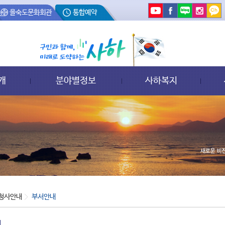
을숙도문화회관
통합예약
개
분야별정보
사하복지
청사안내
부서안내