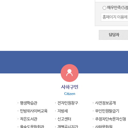
매우만족(5점
담당자
사하구민
Citizen
평생학습관
전자민원창구
사전정보공개
민방위사이버교육
지방세
무인민원발급기
작은도서관
신고센터
주정차단속문자신청
을숙도문화회관
개별공시지가
사하문화원