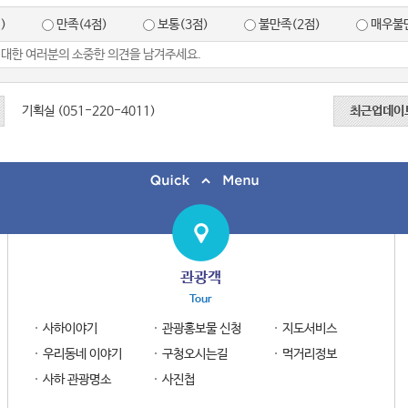
)
만족(4점)
보통(3점)
불만족(2점)
매우불만
기획실 (051-220-4011)
최근업데이
관광객
Tour
사하이야기
관광홍보물 신청
지도서비스
우리동네 이야기
구청오시는길
먹거리정보
사하 관광명소
사진첩