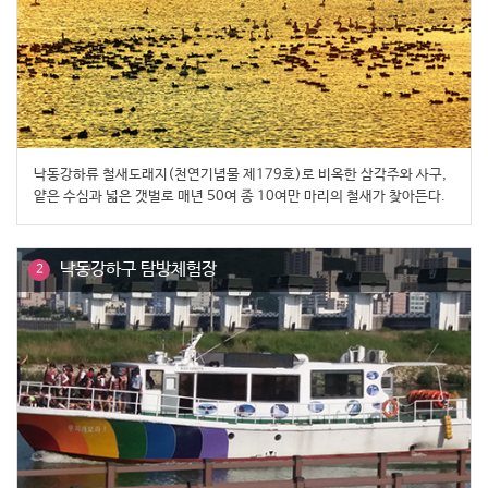
낙동강하류 철새도래지(천연기념물 제179호)로 비옥한 삼각주와 사구,
얕은 수심과 넓은 갯벌로 매년 50여 종 10여만 마리의 철새가 찾아든다.
낙동강하구 탐방체험장
2