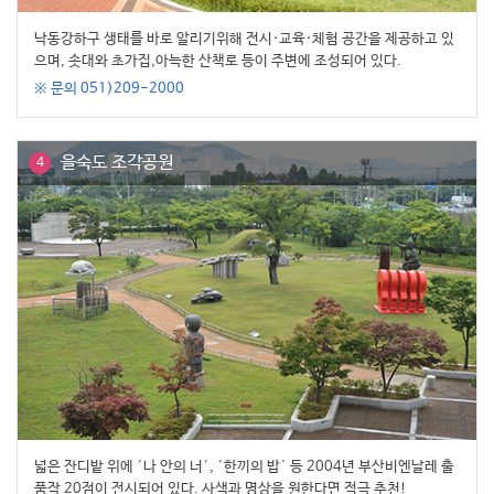
낙동강하구 생태를 바로 알리기위해 전시·교육·체험 공간을 제공하고 있
으며, 솟대와 초가집,아늑한 산책로 등이 주변에 조성되어 있다.
※ 문의 051)209-2000
을숙도 조각공원
4
넓은 잔디밭 위에 ′나 안의 너′, ′한끼의 밥′ 등 2004년 부산비엔날레 출
품작 20점이 전시되어 있다. 사색과 명상을 원한다면 적극 추천!