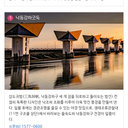
낙동강하굿둑
5
삼도귀범(三島歸帆, 낙동강하구 세 개 섬을 뒤로하고 돌아오는 범선) 컨
셉의 독특한 디자인은 낙조와 조화를 이루어 더욱 멋진 풍경을 만들어 낸
다. 일몰 후에는 경관조명을 즐길 수 있는 야경 맛집으로, 생태조류관찰대
(11번 구조물 상단)에서 바라보는 을숙도와 낙동강하구 전경이 일품이
다.
※문의) 1577-0600