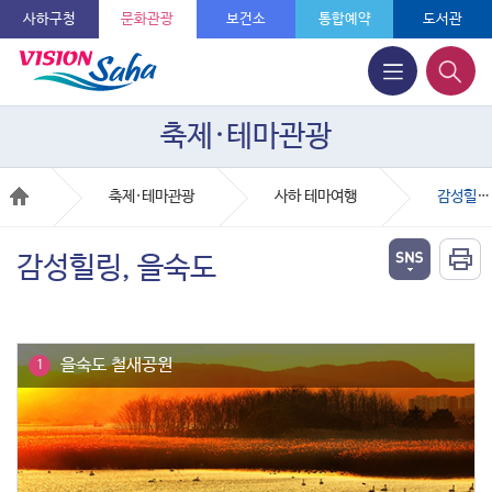
사하구청
문화관광
보건소
통합예약
도서관
축제·테마관광
축제·테마관광
사하 테마여행
감성힐링, 을숙도
감성힐링, 을숙도
을숙도 철새공원
1