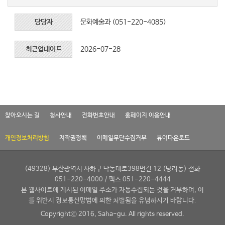
담당자
문화예술과 (051-220-4085)
최근업데이트
2026-07-28
찾아오시는 길
청사안내
전화번호안내
홈페이지 이용안내
개인정보처리방침
저작권정책
이메일무단수집거부
뷰어다운로드
(49328) 부산광역시 사하구 낙동대로398번길 12 (당리동) 전화
051-220-4000 / 팩스 051-220-4444
본 웹사이트에 게시된 이메일 주소가 자동수집되는 것을 거부하며, 이
를 위반시 정보통신망법에 의한 처벌됨을 유념하시기 바랍니다.
Copyrightⓒ 2016, Saha-gu. All rights reserved.