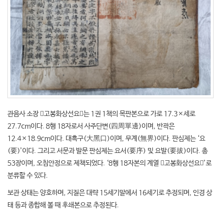
관음사 소장 󰡔고봉화상선요󰡕는 1권 1책의 목판본으로 가로 17.3×세로
27.7cm이다. 8행 18자로서 사주단변(四周單邊)이며, 반곽은
12.4×18.9cm이다. 대흑구(大黑口)이며, 무계(無界)이다. 판심제는 ‘요
(要)’이다. 그리고 서문과 발문 판심제는 요서(要序) 및 요발(要拔)이다. 총
53장이며, 오침안정으로 제책되었다. ‘8행 18자본의 계열 󰡔고봉화상선요󰡕’로
분류할 수 있다.
보관 상태는 양호하며, 지질은 대략 15세기말에서 16세기로 추정되며, 인경 상
태 등과 종합해 볼 때 후쇄본으로 추정된다.