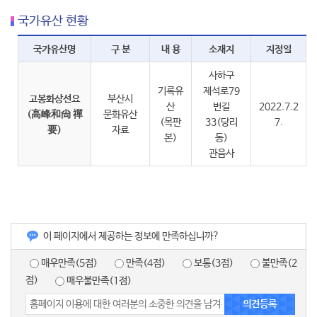
국가유산 현황
국가유산명
구 분
내 용
소재지
지정일
사하구
기록유
제석로79
고봉화상선요
부산시
산
번길
2022.7.2
(高峰和尙 禪
문화유산
(목판
33(당리
7.
要)
자료
본)
동)
관음사
이 페이지에서 제공하는 정보에 만족하십니까?
매우만족(5점)
만족(4점)
보통(3점)
불만족(2
점)
매우불만족(1점)