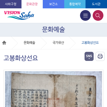
사하구청
문화관광
보건소
통합예약
도서관
문화예술
문화예술
국가유산
고봉화상선요
고봉화상선요