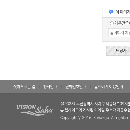
이 페이
매우만족(
담당자
찾아오시는 길
청사안내
전화번호안내
홈페이지 이용안내
(49328) 부산광역시 사하구 낙동대로398번길 
본 웹사이트에 게시된 이메일 주소가 자동수집
Copyrightⓒ 2016, Saha-gu. All rights r