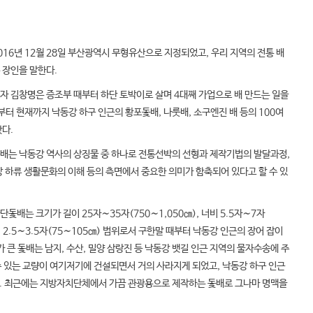
16년 12월 28일 부산광역시 무형유산으로 지정되었고, 우리 지역의 전통 배
 장인을 말한다.
자 김창명은 증조부 때부터 하단 토박이로 살며 4대째 가업으로 배 만드는 일을
부터 현재까지 낙동강 하구 인근의 황포돛배, 나룻배, 소구엔진 배 등의 100여
다.
배는 낙동강 역사의 상징물 중 하나로 전통선박의 선형과 제작기법의 발달과정,
강 하류 생활문화의 이해 등의 측면에서 중요한 의미가 함축되어 있다고 할 수 있
돛배는 크기가 길이 25자∼35자(750∼1,050㎝), 너비 5.5자∼7자
깊이 2.5∼3.5자(75∼105㎝) 범위로서 구한말 때부터 낙동강 인근의 장어 잡이
가 큰 돛배는 남지, 수산, 밀양 삼랑진 등 낙동강 뱃길 인근 지역의 물자수송에 주
수 있는 교량이 여기저기에 건설되면서 거의 사라지게 되었고, 낙동강 하구 인근
다. 최근에는 지방자치단체에서 가끔 관광용으로 제작하는 돛배로 그나마 명맥을