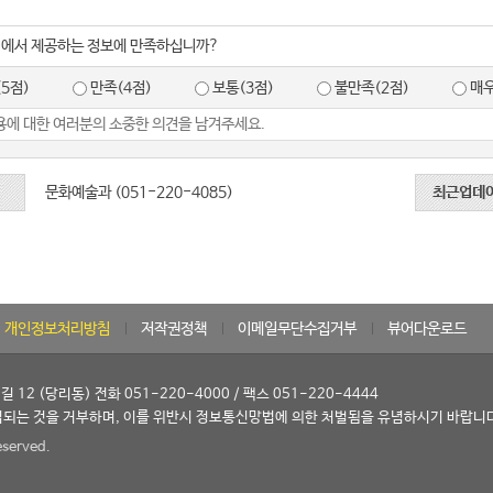
지에서 제공하는 정보에 만족하십니까?
5점)
만족(4점)
보통(3점)
불만족(2점)
매우
문화예술과 (051-220-4085)
최근업데
개인정보처리방침
저작권정책
이메일무단수집거부
뷰어다운로드
12 (당리동) 전화 051-220-4000 / 팩스 051-220-4444
되는 것을 거부하며, 이를 위반시 정보통신망법에 의한 처벌됨을 유념하시기 바랍니
eserved.