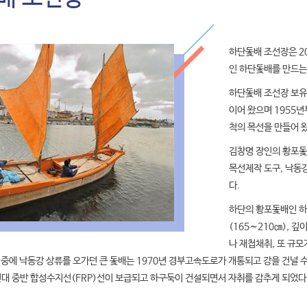
하단돛배 조선장은 20
인 하단돛배를 만드는
하단돛배 조선장 보유
이어 왔으며 1955년
척의 목선을 만들어 왔
김창명 장인의 황포돛
목선제작 도구, 낙동
다.
하단의 황포돛배인 하단
(165∼210㎝), 
나 재첩채취, 또 규모
 중에 낙동강 상류를 오가던 큰 돛배는 1970년 경부고속도로가 개통되고 강을 건널 
0년대 중반 합성수지선(FRP)선이 보급되고 하구둑이 건설되면서 자취를 감추게 되었