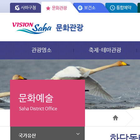
사하구청
보건소
통합예약
문화관광
관광명소
축제·테마관광
문화예술
Saha District Office
국가유산
하단돛