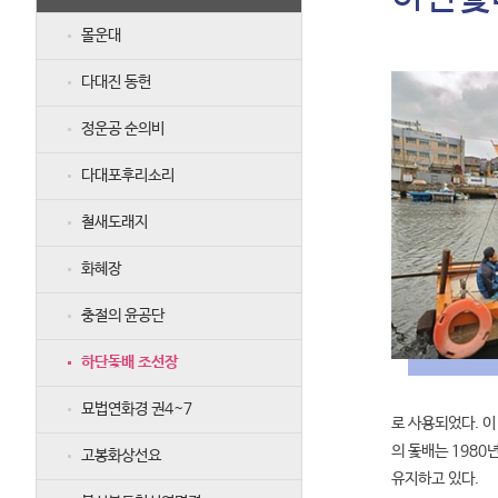
몰운대
다대진 동헌
정운공 순의비
다대포후리소리
철새도래지
화혜장
충절의 윤공단
하단돛배 조선장
묘법연화경 권4~7
로 사용되었다. 이
의 돛배는 198
고봉화상선요
유지하고 있다.