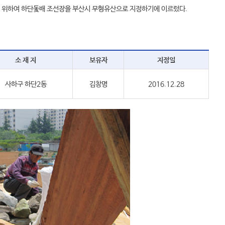
기 위하여 하단돛배 조선장을 부산시 무형유산으로 지정하기에 이르렀다.
소 재 지
보유자
지정일
사하구 하단2동
김창명
2016.12.28