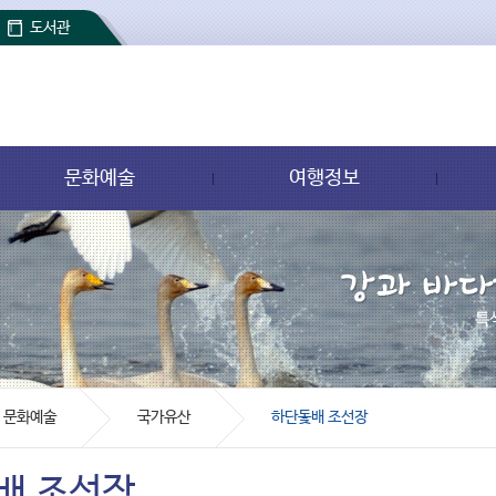
도서관
문화예술
여행정보
문화예술
국가유산
하단돛배 조선장
배 조선장