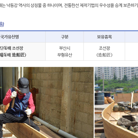
배는 낙동강 역사의 상징물 중 하나이며, 전통한선 제작기법의 우수성을 승계 보존하
황
국가유산명
구분
보유종목
단돛배 조선장
부산시
조선장
端돛배 造船匠)
무형유산
(造船匠)