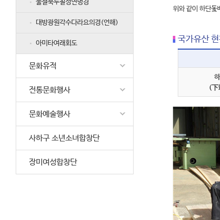
불설북두칠성연명경
위와 같이 하단돛
대방광원각수다라요의경(언해)
국가유산 현
아미타여래회도
문화유적
하
(下
전통문화행사
문화예술행사
사하구 소년소녀합창단
장미여성합창단