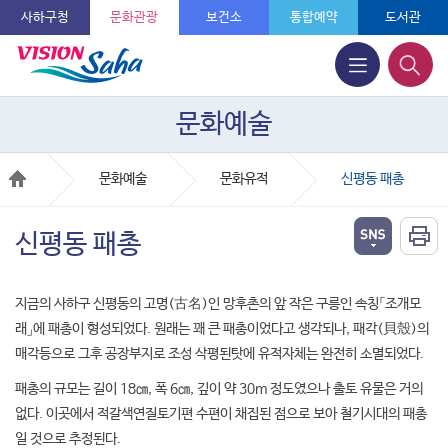
사하구청
문화관광
보건소
통합예약
도서관
문화예술
문화예술
문화유적
신평동 패총
신평동 패총
지금의 사하구 신평동의 고명(古名)인 망후촌의 앞 작은 구릉인 속칭「조개모
래」에 패총이 형성되었다. 원래는 꽤 큰 패총이었다고 생각되나, 패각(貝殼)의
매각등으로 그후 공장부지로 조성 삭평된탓에 유적자체는 완전히 소멸되었다.
패총의 규모는 길이 18㎝, 폭 6㎝, 깊이 약 30m 정도였으나 출토 유물은 거의
없다. 이곳에서 적갈색연질토기편 수편이 채집된 점으로 보아 철기시대의 패총
일 것으로 추정된다.