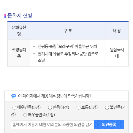
문화재 현황
문화유산
구 분
내 용
명
신평동 속칭 "모래구찌" 마을부근 위치
신평동패
원삼국시
철기시대 유물로 추정되나 공단 입주로
총
대
소멸
이 페이지에서 제공하는 정보에 만족하십니까?
매우만족(5점)
만족(4점)
보통(3점)
불만족(2
점)
매우불만족(1점)