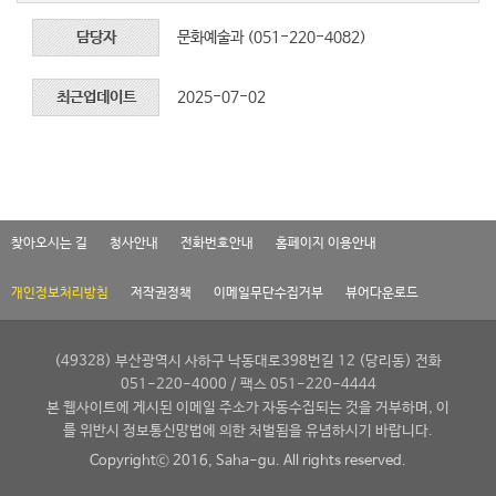
담당자
문화예술과 (051-220-4082)
최근업데이트
2025-07-02
찾아오시는 길
청사안내
전화번호안내
홈페이지 이용안내
개인정보처리방침
저작권정책
이메일무단수집거부
뷰어다운로드
(49328) 부산광역시 사하구 낙동대로398번길 12 (당리동) 전화
051-220-4000 / 팩스 051-220-4444
본 웹사이트에 게시된 이메일 주소가 자동수집되는 것을 거부하며, 이
를 위반시 정보통신망법에 의한 처벌됨을 유념하시기 바랍니다.
Copyrightⓒ 2016, Saha-gu. All rights reserved.