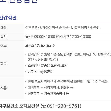
 건강검진
 대상
신혼부부 (첫째아이 임신 준비 중) 및 결혼 예정 사하구민
 일시
월~금 09:00~ 18:00 (점심시간 12:00~13:00)
 장소
보건소 1층 모자보건실
혈액검사 (10종) : 혈색소, 혈액형, CBC, 매독,HIW, B형간염
GTP), 신장(BUN,Cr)
 항목
소변검사 (2종) : 요단백, 요당
흉부 X-ray(결핵)
현재 주소지 적힌(사하구 주민임을 확인할 수 있는) 신분증과
예비부부 – 식장계약서, 청첩장 등
 서류
신혼부부 – 가족관계증명서 등
사하구보건소 모자보건실 (☎ 051-220-5761)