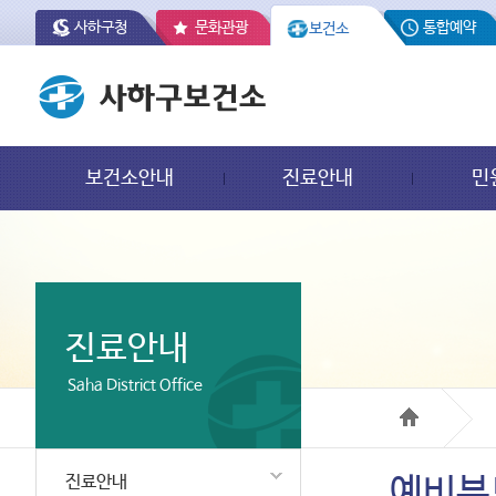
사하구청
문화관광
통합예약
보건소
보건소안내
진료안내
민
진료안내
Saha District Office
진료안내
예비부