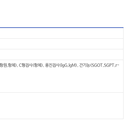
(항원,항체), C형검사(항체), 풍진검사(lgG,lgM), 간기능(SGOT,SGPT,r-