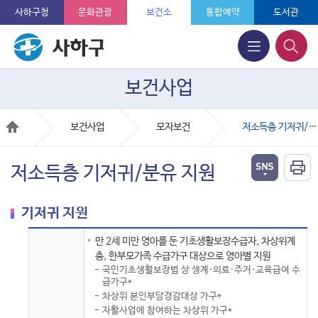
사하구청
문화관광
보건소
통합예약
도서관
보건사업
보건사업
모자보건
저소득층 기저귀/분유 지원
저소득층 기저귀/분유 지원
기저귀 지원
만 2세 미만 영아를 둔 기초생활보장수급자, 차상위계
층, 한부모가족 수급가구 대상으로 영아별 지원
국민기초생활보장법 상 생계·의료·주거·교육급여 수
급가구*
차상위 본인부담경감대상 가구*
자활사업에 참여하는 차상위 가구*