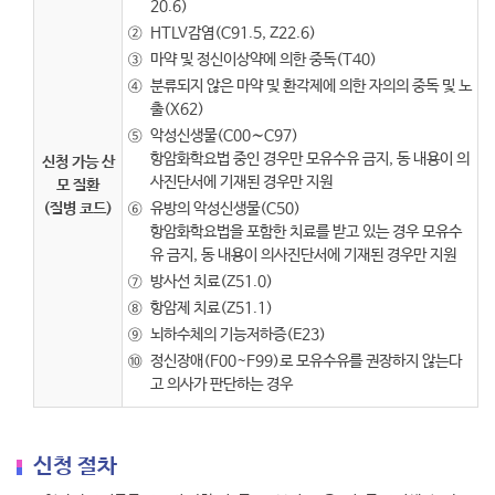
20.6)
②
HTLV감염(C91.5, Z22.6)
③
마약 및 정신이상약에 의한 중독(T40)
④
분류되지 않은 마약 및 환각제에 의한 자의의 중독 및 노
출(X62)
⑤
악성신생물(C00∼C97)
항암화학요법 중인 경우만 모유수유 금지, 동 내용이 의
신청 가능 산
사진단서에 기재된 경우만 지원
모 질환
(질병 코드)
⑥
유방의 악성신생물(C50)
항암화학요법을 포함한 치료를 받고 있는 경우 모유수
유 금지, 동 내용이 의사진단서에 기재된 경우만 지원
⑦
방사선 치료(Z51.0)
⑧
항암제 치료(Z51.1)
⑨
뇌하수체의 기능저하증(E23)
⑩
정신장애(F00~F99)로 모유수유를 권장하지 않는다
고 의사가 판단하는 경우
신청 절차