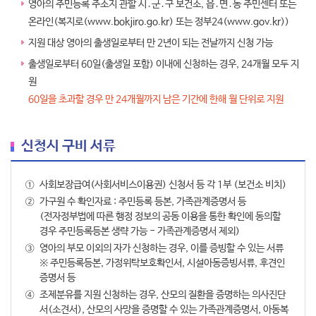
영아의 주민등록 주소지 관할 시․군․구 보건소, 읍․면․동 주민센터 또는
온라인(복지로(
www.bokjiro.go.kr
) 또는 정부24(
www.gov.kr
))
지원 대상 영아의 출생일로부터 만 2년이 되는 전날까지 신청 가능
출생일로부터 60일(출생일 포함) 이내에 신청하는 경우, 24개월 모두 지
원
60일을 초과할 경우 만 24개월까지 남은 기간에 한해 월 단위로 지원
신청시 구비 서류
①
사회보장급여(사회서비스이용권) 신청서 등 각 1부 (보건소 비치)
②
가구원 수 확인자료 : 주민등록 등본, 가족관계증명서 등
(전자정부법에 따른 행정 정보의 공동 이용을 통한 확인에 동의할
경우 주민등록등본 생략 가능 - 가족관계증명서 제외)
③
영아의 부모 이외의 자가 신청하는 경우, 이를 증빙할 수 있는 서류
※ 주민등록등본, 가정위탁보호확인서, 시설아동증빙서류, 후견인
증명서 등
④
조제분유를 지원 신청하는 경우, 산모의 질환을 증명하는 의사진단
서(소견서), 산모의 사망을 증명할 수 있는 가족관계증명서, 아동복