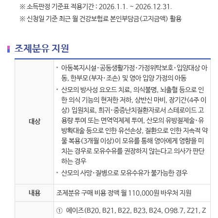
※ 소득판정 기준표 적용기간 : 2026.1.1. ~ 2026.12.31.
※ 신청일 기준 최근 월 건강보험료 본인부담금(고지금액) 활용
조제분유 지원
아동복지시설･공동생활가정･가정위탁보호･입양대상 아
동, 한부모(부자･조손) 및 영아 입양 가정의 아동
산모의 방사성 요오드 치료, 의식불명, 뇌출혈 등으로 인
한 의식 기능의 현저한 저하, 상반신 마비, 장기간(4주 이
상) 입원치료, 희귀･중증난치질환자로서 스테로이드 고
용량 투여 또는 면역억제제 투여, 산모의 유방절제술･유
대상
방확대술 등으로 인한 유선손상, 질환으로 인한 지속적 약
물 복용(3개월 이상)이 모유를 통해 영아에게 영향을 미
치는 경우로 모유수유를 권장하지 않는다고 의사가 판단
하는 경우
산모의 사망･질병으로 모유수유가 불가능한 경우
내용
조제분유 구매 비용 정액 월 110,000원 바우처 지원
①
에이즈(B20, B21, B22, B23, B24, O98.7, Z21, Z