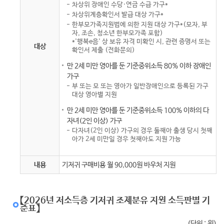
차상위 장애인 수당·연금 수급 가구*
차상위계층확인서 발급 대상 가구*
한부모가족지원법에 의한 지원 대상 가구*(모자, 부
자, 조손, 청소년 한부모가족 포함)
*'행복e음' 상 보유 자격 미확인 시, 관련 증명서 또는
대상
확인서 제출 (전화문의)
만 2세 미만 영아를 둔 기준중위소득 80% 이하 장애인
가구
부 또는 모 또는 영아가 일반장애인으로 등록된 가구
대상 영아별 지원
만 2세 미만 영아를 둔 기준중위소득 100% 이하의 다
자녀(2인 이상) 가구
다자녀(2인 이상) 가구의 경우 둘째아 출생 당시 첫째
아가 2세 미만일 경우 첫째아도 지원 가능
내용
기저귀 구매비용 월 90,000원 바우처 지원
【2026년 저소득층 기저귀 조제분유 지원 소득판별 기
준표】
(단위 : 원)