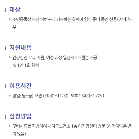
대상
주민등록상 부산 사하구에 거주하는 첫째아 임신 준비 중인 신혼(예비)부
부
지원내용
건강검진 무료 지원, 여성 대상 엽산제 2개월분 제공
※ 1인 1회 한정
이용시간
평일(월~금) 오전 09:00~11:30, 오후 13:00~17:30
신청방법
구비서류를 지참하여 사하구보건소 1층 아가맘센터 방문 (사전예약은 받
지 않음)