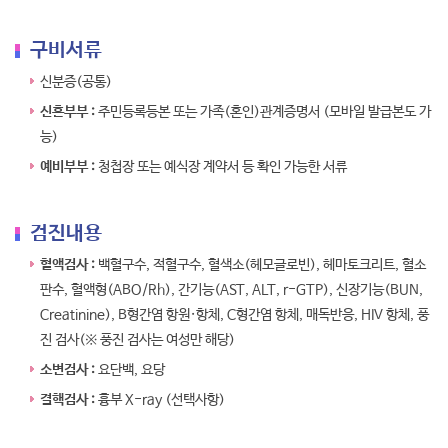
구비서류
신분증(공통)
신혼부부 :
주민등록등본 또는 가족(혼인)관계증명서 (모바일 발급본도 가
능)
예비부부 :
청첩장 또는 예식장 계약서 등 확인 가능한 서류
검진내용
혈액검사 :
백혈구수, 적혈구수, 혈색소(헤모글로빈), 헤마토크리트, 혈소
판수, 혈액형(ABO/Rh), 간기능(AST, ALT, r-GTP), 신장기능(BUN,
Creatinine), B형간염 항원·항체, C형간염 항체, 매독반응, HIV 항체, 풍
진 검사(※ 풍진 검사는 여성만 해당)
소변검사 :
요단백, 요당
결핵검사 :
흉부 X-ray (선택사항)