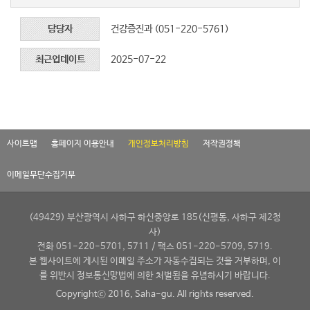
담당자
건강증진과 (051-220-5761)
최근업데이트
2025-07-22
사이트맵
홈페이지 이용안내
개인정보처리방침
저작권정책
이메일무단수집거부
(49429) 부산광역시 사하구 하신중앙로 185(신평동, 사하구 제2청
사)
전화 051-220-5701, 5711 / 팩스 051-220-5709, 5719.
본 웹사이트에 게시된 이메일 주소가 자동수집되는 것을 거부하며, 이
를 위반시 정보통신망법에 의한 처벌됨을 유념하시기 바랍니다.
Copyrightⓒ 2016, Saha-gu. All rights reserved.