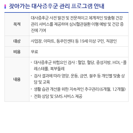
찾아가는 대사증후군 관리 프로그램 안내
대사증후군 사전 발견 및 전문적이고 체계적인 맞춤형 건강
목적
관리 서비스를 제공하여 심뇌혈관질환 이행 예방 및 건강 증
진에 기여
대상
사업장, 아파트, 동주민센터 등 19세 이상 구민, 직장인
비용
무료
대사증후군 위험요인 검사 : 혈압, 혈당, 중성지방, HDL-콜
레스테롤, 복부둘레
검사 결과에 따라 영양, 운동, 금연, 절주 등 개인별 맞춤 상
내용
담 및 교육
생활 습관 개선을 위한 지속적인 추구관리(6개월, 12개월)
전화 상담 및 SMS 서비스 제공