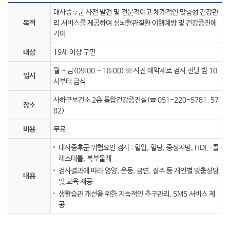
대사증후군 사전 발견 및 전문적이고 체계적인 맞춤형 건강관
목적
리 서비스를 제공하여 심뇌혈관질환 이행예방 및 건강증진에
기여
대상
19세 이상 구민
월 ~ 금(09:00 ~ 18:00) ※ 사전 예약제로 검사 전날 밤 10
일시
시부터 금식
사하구보건소 2층 통합건강증진실(☎ 051-220-5781, 57
장소
82)
비용
무료
대사증후군 위험요인 검사 : 혈압, 혈당, 중성지방, HDL-콜
레스테롤, 복부둘레
검사결과에 따라 영양, 운동, 금연, 절주 등 개인별 맞춤상담
내용
및 교육 제공
생활습관 개선을 위한 지속적인 추구관리, SMS 서비스 제
공