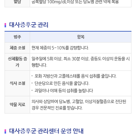
혈당
공복혈당 100mg/dL이상 또는 당뇨병 관련 약제 복용
대사증후군 관리
범주
항목
체중 조절
현재 체중의 5~10%를 감량합니다.
신체활동 증
일주일에 5회 이상, 최소 30분 이상, 중등도 이상의 운동을 시
가
행합니다.
포화 지방산과 고콜레스테롤 음식 섭취를 줄입니다.
식사 조절
단순당으로 만든 음식을 줄입니다.
과일이나 야채 등의 섭취를 늘립니다
의사와 상담하여 당뇨병, 고혈압, 이상지질혈증으로 진단된
약물 치료
경우 전문적인 진료를 받습니다.
대사증후군 관리센터 운영 안내