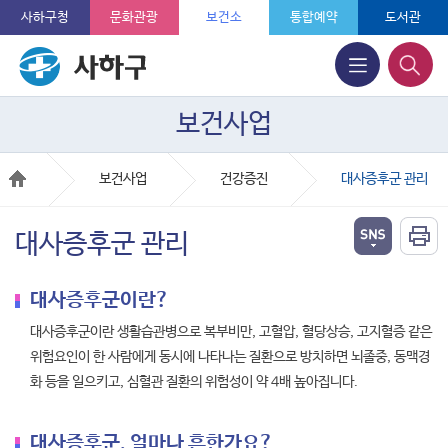
사하구청
문화관광
보건소
통합예약
도서관
보건사업
보건사업
건강증진
대사증후군 관리
대사증후군 관리
대사증후군이란?
대사증후군이란 생활습관병으로 복부비만, 고혈압, 혈당상승, 고지혈증 같은
위험요인이 한 사람에게 동시에 나타나는 질환으로 방치하면 뇌졸중, 동맥경
화 등을 일으키고, 심혈관 질환의 위험성이 약 4배 높아집니다.
대사증후군, 얼마나 흔한가요?