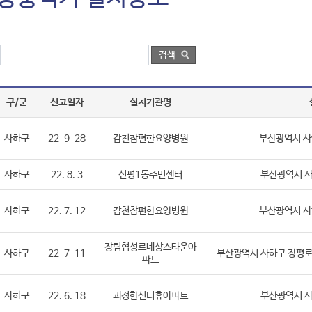
구/군
신고일자
설치기관명
사하구
22. 9. 28
감천참편한요양병원
부산광역시 사하
사하구
22. 8. 3
신평1동주민센터
부산광역시 사
사하구
22. 7. 12
감천참편한요양병원
부산광역시 사하
장림협성르네상스타운아
사하구
22. 7. 11
부산광역시 사하구 장평로 
파트
사하구
22. 6. 18
괴정한신더휴아파트
부산광역시 사