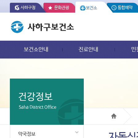
사하구청
문화관광
통합예약
보건소
보건소안내
진료안내
민
건강정보
Saha District Office
약국정보
자동심