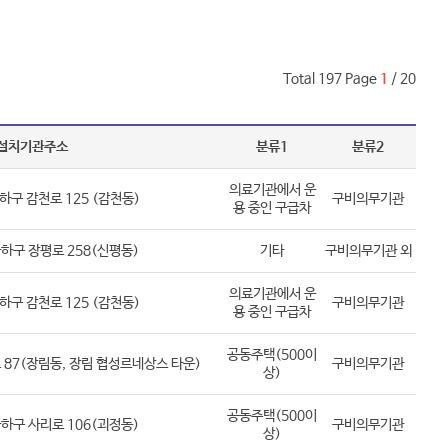
Total 197 Page
1
/ 20
설치기관주소
분류1
분류2
의료기관에서 운
구 감천로 125 (감천동)
구비의무기관
용 중인 구급차
하구 장평로 258(신평동)
기타
구비의무기관 외
의료기관에서 운
구 감천로 125 (감천동)
구비의무기관
용 중인 구급차
공동주택(500이
87(장림동, 장림 협성르네상스 타운)
구비의무기관
상)
공동주택(500이
하구 사리로 106(괴정동)
구비의무기관
상)