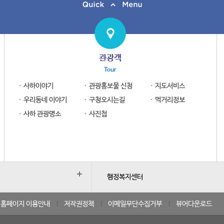
관광객
Tour
사하이야기
관광홍보물 신청
지도서비스
우리동네 이야기
구청오시는길
먹거리정보
사하 관광명소
사진첩
행정복지센터
홈페이지 이용안내
저작권정책
이메일무단수집거부
뷰어다운로드