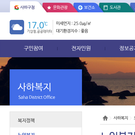
사하구청
문화관광
보건소
도서관
17.0
℃
미세먼지 : 25.0㎍/㎥
대기환경지수 : 좋음
기상청,공공데이터
구민참여
전자민원
정보공
사하복지
Saha District Office
사하복지
복지정책