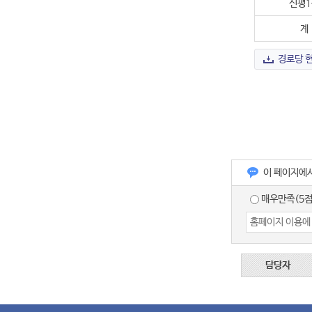
신평1
계
경로당 
이 페이지에
매우만족(5점
담당자