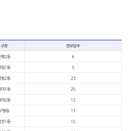
구분
경로당수
신평2동
6
장림1동
5
장림2동
23
다대1동
25
다대2동
12
구평동
11
감천1동
15