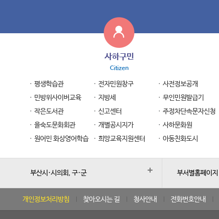
사하구민
Citizen
평생학습관
전자민원창구
사전정보공개
민방위사이버교육
지방세
무인민원발급기
작은도서관
신고센터
주정차단속문자신청
을숙도문화회관
개별공시지가
사하문화원
원어민 화상영어학습
희망교육지원센터
아동친화도시
부산시·시의회, 구·군
부서별홈페이지
개인정보처리방침
찾아오시는 길
청사안내
전화번호안내