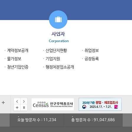
사업자
Corporation
계약정보공개
산업단지현황
취업정보
물가정보
기업지원
공장등록
청년기업인증
행정처분업소공개
오늘 방문자 수 : 11,234
총 방문자 수 : 91,047,686