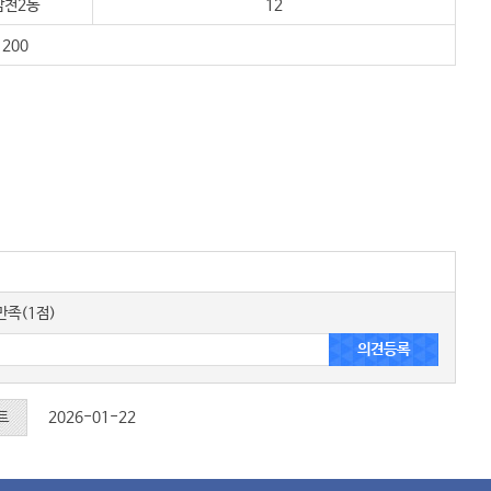
감천2동
12
200
족(1점)
트
2026-01-22