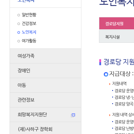
노인복
노인복지
일반현황
건강정보
경로당지원
노인복지
복지시설
여가활동
여성가족
경로당 지
장애인
지급대상 
지원내역
아동
경로당 운영
경로당 냉·
관련정보
경로당 양곡
희망복지지원단
지원 내역 상
경로당 운영비
경로당 난방비
(재)사하구 장학회