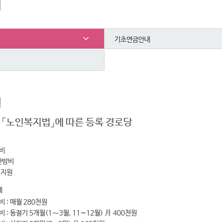
지
기초연금안내
원
: 「노인복지법」에 따른 등록 경로당
비
난방비
 지원
세
 : 매월 280천원
 : 동절기 5개월(1⁓3월, 11∼12월) 月 400천원