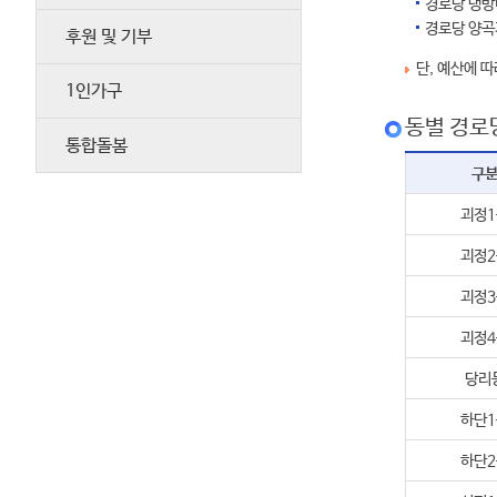
경로당 냉방비
경로당 양곡지
후원 및 기부
단, 예산에 따
1인가구
동별 경로
통합돌봄
구
괴정1
괴정2
괴정3
괴정4
당리
하단1
하단2