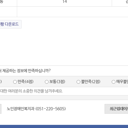
동
14
현황 다운로드
서 제공하는 정보에 만족하십니까?
)
만족(4점)
보통(3점)
불만족(2점)
매우불만
노인장애인복지과 (051-220-5605)
최근업데이