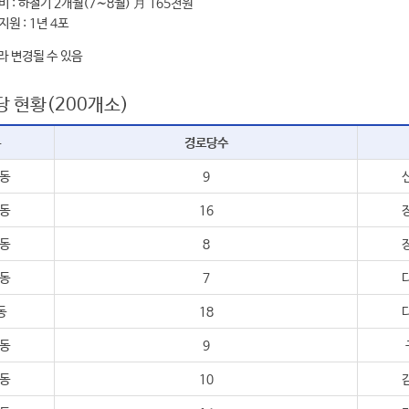
 : 하절기 2개월(7∼8월) 月 165천원
원 : 1년 4포
라 변경될 수 있음
당 현황(200개소)
분
경로당수
동
9
동
16
동
8
동
7
동
18
동
9
동
10