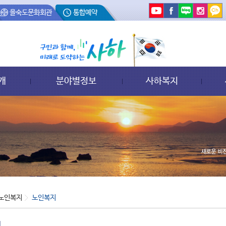
을숙도문화회관
통합예약
개
분야별정보
사하복지
노인복지
노인복지