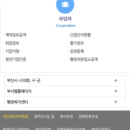
사업자
Corporation
계약정보공개
산업단지현황
취업정보
물가정보
기업지원
공장등록
청년기업인증
행정처분업소공개
부산시·시의회, 구·군
부서별홈페이지
행정복지센터
개인정보처리방침
찾아오시는 길
청사안내
전화번호안내
홈페이지 이용안내
저작권정책
이메일무단수집거부
뷰어다운로드