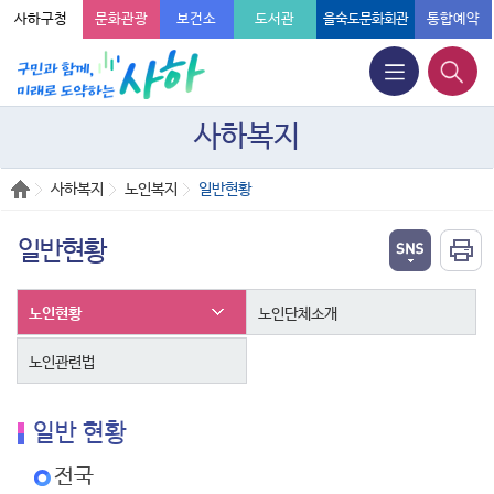
사하구청
문화관광
보건소
도서관
을숙도문화회관
통합예약
사하복지
사하복지
노인복지
일반현황
일반현황
노인현황
노인단체소개
노인관련법
일반 현황
전국