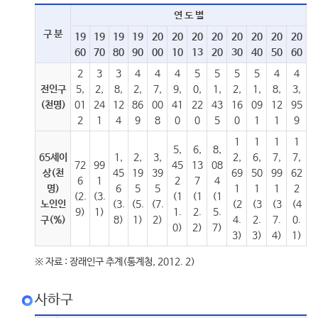
연 도 별
구 분
19
19
19
19
20
20
20
20
20
20
20
20
60
70
80
90
00
10
13
20
30
40
50
60
2
3
3
4
4
4
5
5
5
5
4
4
전인구
5,
2,
8,
2,
7,
9,
0,
1,
2,
1,
8,
3,
(천명)
01
24
12
86
00
41
22
43
16
09
12
95
2
1
4
9
8
0
0
5
0
1
1
9
1
1
1
1
5,
6,
8,
65세이
1,
2,
3,
2,
6,
7,
7,
72
99
45
13
08
상(천
45
19
39
69
50
99
62
6
1
2
7
4
명)
6
5
5
1
1
1
2
(2.
(3.
(1
(1
(1
노인인
(3.
(5.
(7.
(2
(3
(3
(4
9)
1)
1.
2.
5.
구(%)
8)
1)
2)
4.
2.
7.
0.
0)
2)
7)
3)
3)
4)
1)
※ 자료 : 장래인구 추계(통계청, 2012. 2)
사하구