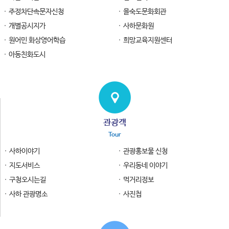
주정차단속문자신청
을숙도문화회관
개별공시지가
사하문화원
원어민 화상영어학습
희망교육지원센터
아동친화도시
관광객
Tour
사하이야기
관광홍보물 신청
지도서비스
우리동네 이야기
구청오시는길
먹거리정보
사하 관광명소
사진첩