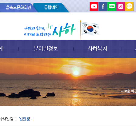
을숙도문화회관
통합예약
개
분야별정보
사하복지
사하알림
입찰정보