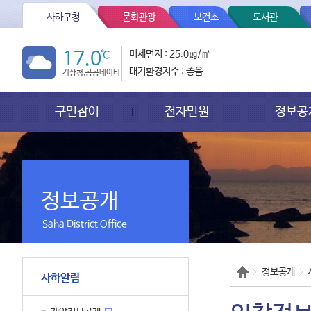
사하구청
문화관광
보건소
도서관
17.0
℃
미세먼지 : 25.0㎍/㎥
대기환경지수 : 좋음
기상청,공공데이터
구민참여
전자민원
정보공
정보공개
Saha District Office
정보공개
사하알림