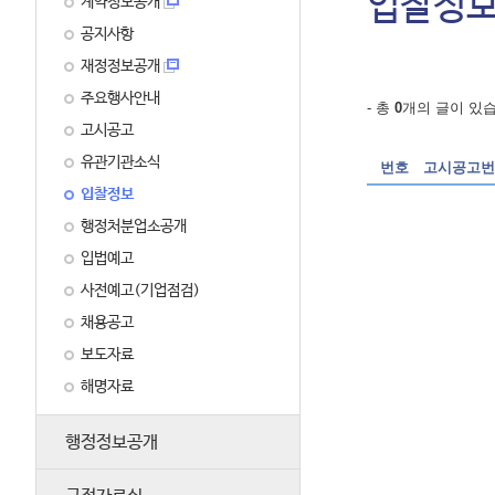
입찰정
계약정보공개
공지사항
재정정보공개
주요행사안내
고시공고
유관기관소식
입찰정보
행정처분업소공개
입법예고
사전예고(기업점검)
채용공고
보도자료
해명자료
행정정보공개