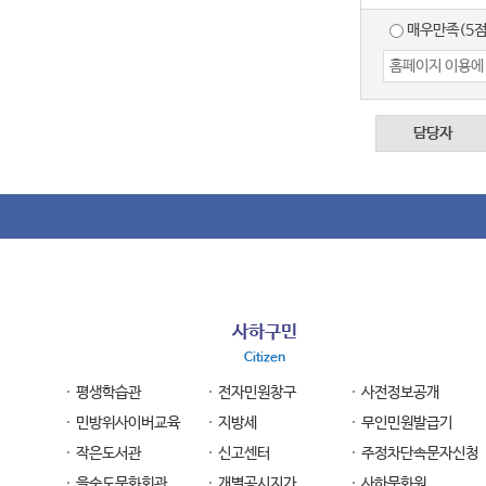
매우만족(5점
담당자
사하구민
Citizen
평생학습관
전자민원창구
사전정보공개
민방위사이버교육
지방세
무인민원발급기
작은도서관
신고센터
주정차단속문자신청
을숙도문화회관
개별공시지가
사하문화원