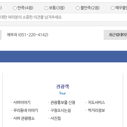
)
만족(4점)
보통(3점)
불만족(2점)
매우불만
재무과 (051-220-4142)
최근업데이
관광객
Tour
사하이야기
관광홍보물 신청
지도서비스
우리동네 이야기
구청오시는길
먹거리정보
사하 관광명소
사진첩