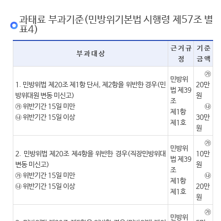
과태료 부과기준(민방위기본법 시행령 제57조 별
표4)
근 거 규
기 준
부 과 대 상
정
금 액
㉮
민방위
1. 민방위법 제20조 제1항 단서, 제2항을 위반한 경우(민
20만
법 제39
방위대원 변동 미신고)
원
조
㉮ 위반기간 15일 미만
㉯
제1항
㉯ 위반기간 15일 이상
30만
제1호
원
㉮
민방위
2. 민방위법 제20조 제4항을 위반한 경우(직장민방위대
10만
법 제39
변동 미신고)
원
조
㉮ 위반기간 15일 미만
㉯
제1항
㉯ 위반기간 15일 이상
20만
제1호
원
㉮
민방위