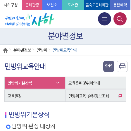
사하구청
문화관광
보건소
도서관
을숙도문화회관
통합예약
분야별정보
분야별정보
민방위
민방위교육안내
민방위교육안내
민방위기본상식
교육훈련및위치안내
교육일정
민방위교육·훈련정보조회
민방위기본상식
민방위 편성 대상자