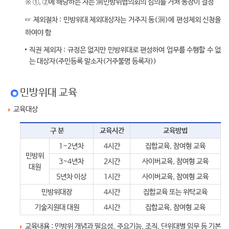
※ ①, ②에 해당하는 자는 洞민방위협의회의 심의를 거쳐 동장이 결정
☞ 제외절차 : 민방위대 제외대상자는 거주지 동(洞)에 편성제외 신청을
하여야 함
직권 제외자 : 규정은 없지만 민방위대로 편성하여 업무를 수행할 수 없
는 대상자(주민등록 말소자(거주불명 등록자))
민방위대 교육
교육대상
구 분
교육시간
교육방법
1~2년차
4시간
집합교육, 참여형 교육
민방위
3~4년차
2시간
사이버교육, 참여형 교육
대원
5년차 이상
1시간
사이버교육, 참여형 교육
민방위대장
4시간
집합교육 또는 위탁교육
기술지원대 대원
4시간
집합교육, 참여형 교육
교육내용 : 민방위 개념과 필요성, 주요기능, 조직, 단위대별 임무 등 기본