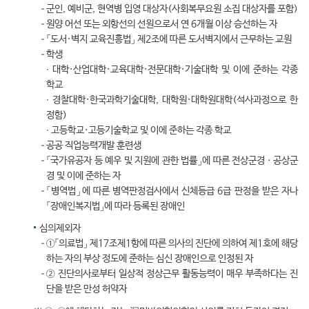
군인, 예비군, 현역병 입영 대상자(사회복무요원 소집 대상자를 포함)
원양 어선 또는 외항선의 선원으로서 연 6개월 이상 승선하는 자
「도서·벽지 교육진흥법」 제2조에 따른 도서벽지에서 근무하는 교원
학생
∙ 대학·산업대학·교육대학·전문대학·기술대학 및 이에 준하는 각종
학교
∙ 경찰대학·한국과학기술대학, 대학원·대학원대학(석사과정으로 한
정함)
∙ 고등학교·고등기술학교 및 이에 준하는 각종 학교
공공 직업능력개발 훈련생
「국가유공자 등 예우 및 지원에 관한 법률」에 따른 전상군경ㆍ공상군
경 및 이에 준하는 자
「병역법」에 따른 병역판정검사에서 신체등급 6급 판정을 받은 자나
「장애인복지법」에 따라 등록된 장애인
심의제외자
①「의료법」 제17조제1항에 따른 의사의 진단에 의하여 제1호에 해당
하는 자의 부상 정도에 준하는 심신 장애인으로 인정된 자
② 진단의사로부터 일상적 정상근무 활동능력이 매우 부족하다는 진
단을 받은 만성 허약자