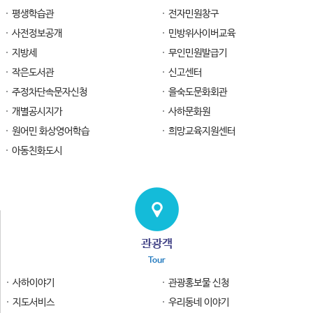
평생학습관
전자민원창구
사전정보공개
민방위사이버교육
지방세
무인민원발급기
작은도서관
신고센터
주정차단속문자신청
을숙도문화회관
개별공시지가
사하문화원
원어민 화상영어학습
희망교육지원센터
아동친화도시
관광객
Tour
사하이야기
관광홍보물 신청
지도서비스
우리동네 이야기