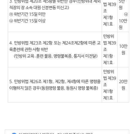
3. 민방위법 제20조 제5항을 위반한 경우(민방위대 제외
5만
법 제39
직장의 장 소속 대원 신분변동 미신고)
원
조
㉮ 위반기간 15일 미만
㉯
제1항
㉯ 위반기간 15일 이상
10만
제1호
원
민방위
4. 민방위법 제23조 제2항 또는 제24조제2항에 따른 교
법 제39
10만
육훈련에 관한 사항 위반
조
원
(민방위 교육․훈련 불응, 명령불복종, 통지서 미전달)
제1항
제1호
민방위
법 제39
5. 민방위법 제26조 제1항, 제2항, 제4항에 따른 명령을
20만
조
이행하지 않은 경우(동원명령 불응, 동원시 명령 불복종)
원
제1항
제1호