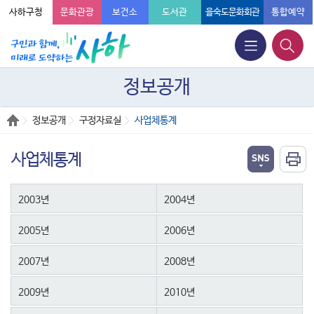
사하구청
문화관광
보건소
도서관
을숙도문화회관
통합예약
정보공개
정보공개
구정자료실
사업체통계
사업체통계
2003년
2004년
2005년
2006년
2007년
2008년
2009년
2010년