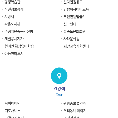
평생학습관
전자민원창구
사전정보공개
민방위사이버교육
지방세
무인민원발급기
작은도서관
신고센터
주정차단속문자신청
을숙도문화회관
개별공시지가
사하문화원
원어민 화상영어학습
희망교육지원센터
아동친화도시
관광객
Tour
사하이야기
관광홍보물 신청
지도서비스
우리동네 이야기