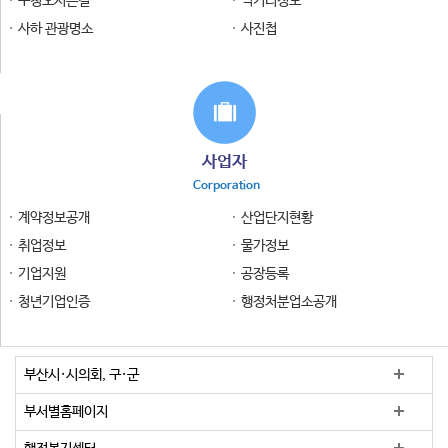
구청오시는길
먹거리정보
사하 관광명소
사진첩
사업자
Corporation
계약정보공개
산업단지현황
취업정보
물가정보
기업지원
공장등록
청년기업인증
행정처분업소공개
부산시·시의회, 구·군
부서별홈페이지