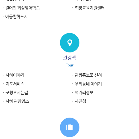
원어민 화상영어학습
희망교육지원센터
아동친화도시
관광객
Tour
사하이야기
관광홍보물 신청
지도서비스
우리동네 이야기
구청오시는길
먹거리정보
사하 관광명소
사진첩