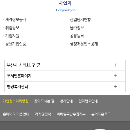
사업자
Corporation
계약정보공개
산업단지현황
취업정보
물가정보
기업지원
공장등록
청년기업인증
행정처분업소공개
부산시·시의회, 구·군
부서별홈페이지
행정복지센터
개인정보처리방침
찾아오시는 길
청사안내
전화번호안내
홈페이지 이용안내
저작권정책
이메일무단수집거부
뷰어다운로드