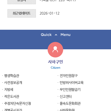
담당자
기획실 (051-220-4011)
최근업데이트
2026-01-12
사하구민
Citizen
평생학습관
전자민원창구
사전정보공개
민방위사이버교육
지방세
무인민원발급기
작은도서관
신고센터
주정차단속문자신청
을숙도문화회관
개별공시지가
사하문화원