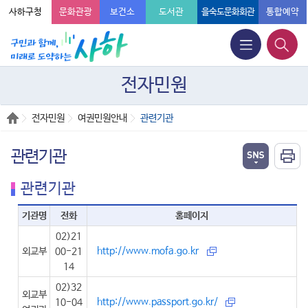
사하구청
문화관광
보건소
도서관
을숙도문화회관
통합예약
전자민원
전자민원
여권민원안내
관련기관
관련기관
관련기관
기관명
전화
홈페이지
02)21
http://www.mofa.go.kr
외교부
00-21
14
02)32
외교부
http://www.passport.go.kr/
10-04