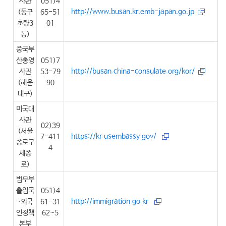
사관
051)4
http://www.busan.kr.emb-japan.go.jp
(동구
65-51
초량3
01
동)
중국부
산총영
051)7
http://busan.china-consulate.org/kor/
사관
53-79
(해운
90
대구)
미국대
사관
02)39
(서울
https://kr.usembassy.gov/
7-411
종로구
4
세종
로)
법무부
출입국
051)4
http://immigration.go.kr
·외국
61-31
인정책
62~5
본부