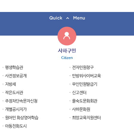
사하구민
Citizen
평생학습관
전자민원창구
사전정보공개
민방위사이버교육
지방세
무인민원발급기
작은도서관
신고센터
주정차단속문자신청
을숙도문화회관
개별공시지가
사하문화원
원어민 화상영어학습
희망교육지원센터
아동친화도시