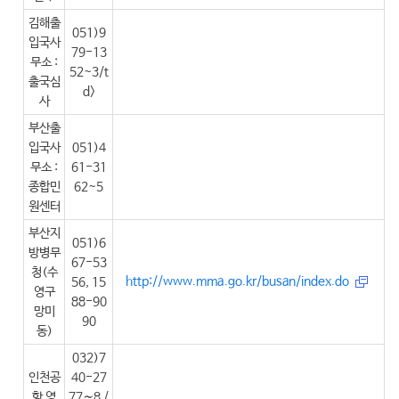
김해출
051)9
입국사
79-13
무소 :
52~3/t
출국심
d>
사
부산출
입국사
051)4
무소 :
61-31
종합민
62~5
원센터
부산지
051)6
방병무
67-53
청(수
http://www.mma.go.kr/busan/index.do
56, 15
영구
88-90
망미
90
동)
032)7
인천공
40-27
항 영
77∼8 /