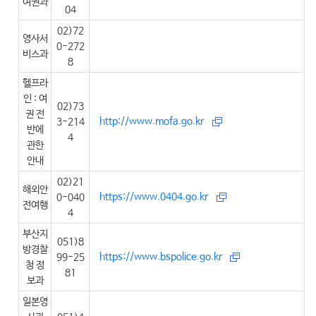
여권과
04
02)72
영사서
0-272
비스과
8
헬프라
인 : 여
02)73
권 전
http://www.mofa.go.kr
3-214
반에
4
관한
안내
02)21
해외안
https://www.0404.go.kr
0-040
전여행
4
부산지
051)8
방경찰
https://www.bspolice.go.kr
99-25
청 정
81
보과
일본영