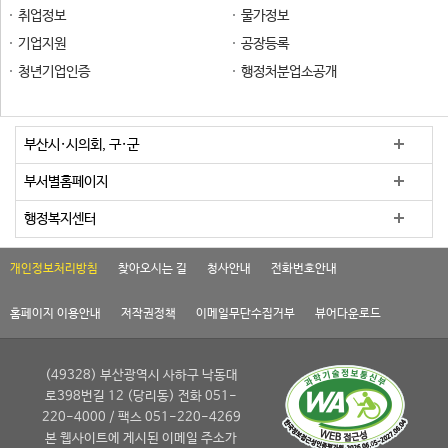
취업정보
물가정보
기업지원
공장등록
청년기업인증
행정처분업소공개
부산시·시의회, 구·군
부서별홈페이지
행정복지센터
개인정보처리방침
찾아오시는 길
청사안내
전화번호안내
홈페이지 이용안내
저작권정책
이메일무단수집거부
뷰어다운로드
(49328) 부산광역시 사하구 낙동대
로398번길 12 (당리동) 전화 051-
220-4000 / 팩스 051-220-4269
본 웹사이트에 게시된 이메일 주소가