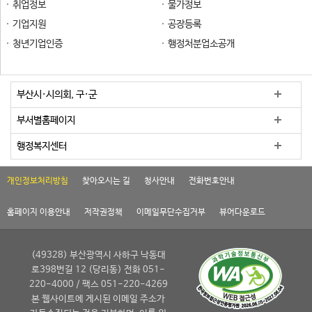
취업정보
물가정보
기업지원
공장등록
청년기업인증
행정처분업소공개
부산시·시의회, 구·군
부서별홈페이지
행정복지센터
개인정보처리방침
찾아오시는 길
청사안내
전화번호안내
홈페이지 이용안내
저작권정책
이메일무단수집거부
뷰어다운로드
(49328) 부산광역시 사하구 낙동대
로398번길 12 (당리동) 전화 051-
220-4000 / 팩스 051-220-4269
본 웹사이트에 게시된 이메일 주소가