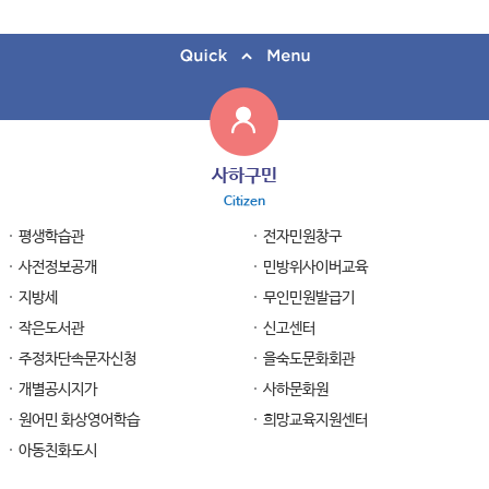
사하구민
Citizen
평생학습관
전자민원창구
사전정보공개
민방위사이버교육
지방세
무인민원발급기
작은도서관
신고센터
주정차단속문자신청
을숙도문화회관
개별공시지가
사하문화원
원어민 화상영어학습
희망교육지원센터
아동친화도시