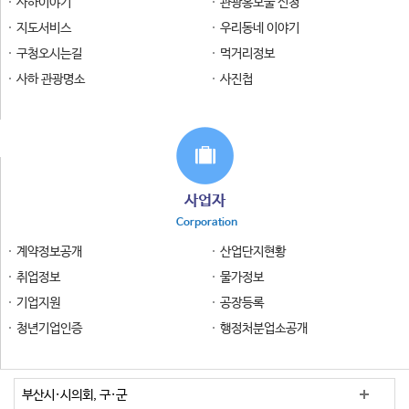
사하이야기
관광홍보물 신청
지도서비스
우리동네 이야기
구청오시는길
먹거리정보
사하 관광명소
사진첩
사업자
Corporation
계약정보공개
산업단지현황
취업정보
물가정보
기업지원
공장등록
청년기업인증
행정처분업소공개
부산시·시의회, 구·군