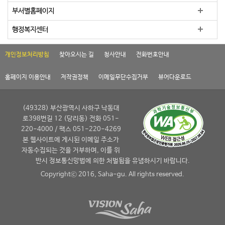
부서별홈페이지
행정복지센터
개인정보처리방침
찾아오시는 길
청사안내
전화번호안내
홈페이지 이용안내
저작권정책
이메일무단수집거부
뷰어다운로드
(49328) 부산광역시 사하구 낙동대
로398번길 12 (당리동) 전화 051-
220-4000 / 팩스 051-220-4269
본 웹사이트에 게시된 이메일 주소가
자동수집되는 것을 거부하며, 이를 위
반시 정보통신망법에 의한 처벌됨을 유념하시기 바랍니다.
Copyrightⓒ 2016, Saha-gu. All rights reserved.