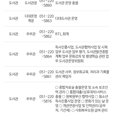
051-220
도서관
도서관장
도서관 운영 총괄
-5860
다대운영
051-220
도서관
다대도서관 운영
계장
-5863
051-220
도서관
주무관
BTL,회계
-5862
독서진흥사업, 도서관협력사업 및 시책
051-220
업무 도서관 업무 평가, 도서관발전종합
도서관
주무관
-5864
계획 업무 문화강좌 및 평생학습 관련 업
무 도서관운영위원회
051-220
도서관 서무, 정보화교육, 처리과 기록물
도서관
주무관
-5861
관리 책임자
○ 종합자료실 총괄운영 및 소속 보조인
력 관리 ○ 통합대출(상호대차)서비스
051-220
총괄 ○ 원북원부산 협력사업 ○ 청소년
도서관
주무관
-5876
독서진흥사업 운영 ○ 문화가 있는 날 운
영 ○ 개관연장사업 및 인력관리(공무
직, 기간제) ○ 사회복무요원 급여 관리