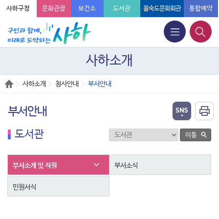
사하구청
문화관광
보건소
도서관
을숙도문화회관
통합예약
사하소개
사하소개
청사안내
부서안내
부서안내
도서관
부서소개 및 직원
부서소식
민원서식