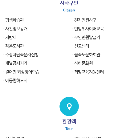
사하구민
Citizen
평생학습관
전자민원창구
사전정보공개
민방위사이버교육
지방세
무인민원발급기
작은도서관
신고센터
주정차단속문자신청
을숙도문화회관
개별공시지가
사하문화원
원어민 화상영어학습
희망교육지원센터
아동친화도시
관광객
Tour