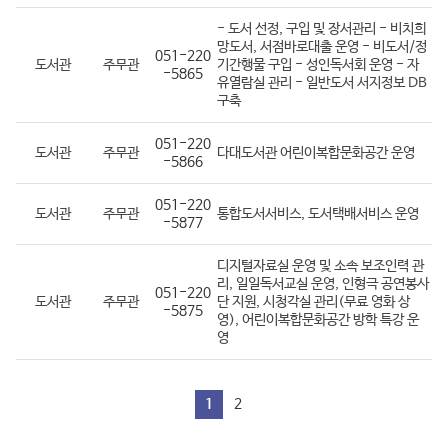
- 도서 선정, 구입 및 장서관리 - 비치희
망도서, 서점바로대출 운영 - 비도서/정
051-220
도서관
주무관
기간행물 구입 - 성인독서회 운영 - 자
-5865
유열람실 관리 - 일반도서 서지정보 DB
구축
051-220
도서관
주무관
다대도서관 어린이복합문화공간 운영
-5866
051-220
도서관
주무관
통합도서서비스, 도서택배서비스 운영
-5877
디지털자료실 운영 및 소속 보조인력 관
리, 일일독서교실 운영, 인형극 공연봉사
051-220
도서관
주무관
단 지원, 시청각실 관리(무료 영화 상
-5875
영), 어린이복합문화공간 방학 특강 운
영
1
2