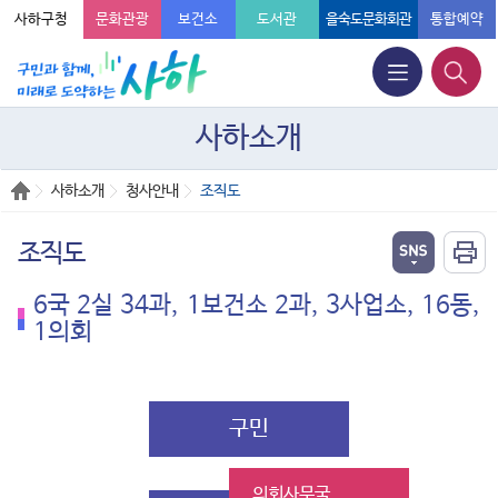
사하구청
문화관광
보건소
도서관
을숙도문화회관
통합예약
사하소개
사하소개
청사안내
조직도
조직도
6국 2실 34과, 1보건소 2과, 3사업소, 16동,
1의회
구민
의회사무국