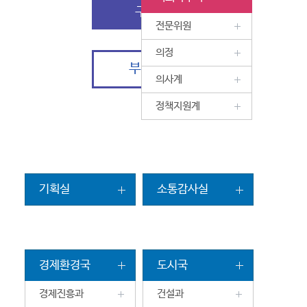
구청장
전문위원
의정
부구청장
의사계
정책지원계
기획실
소통감사실
경제환경국
도시국
경제진흥과
건설과