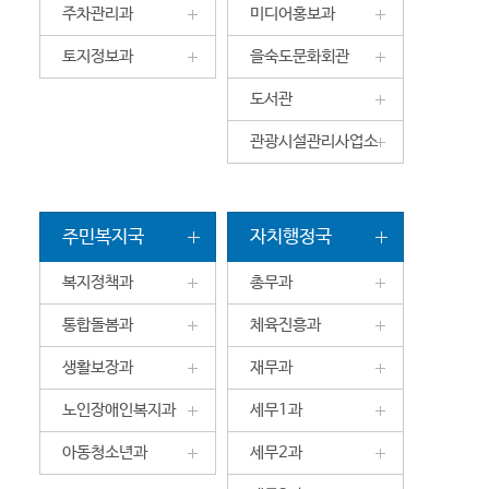
주차관리과
미디어홍보과
토지정보과
을숙도문화회관
도서관
관광시설관리사업소
주민복지국
자치행정국
복지정책과
총무과
통합돌봄과
체육진흥과
생활보장과
재무과
노인장애인복지과
세무1과
아동청소년과
세무2과