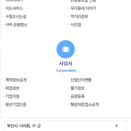
사하이야기
관광홍보물 신청
지도서비스
우리동네 이야기
구청오시는길
먹거리정보
사하 관광명소
사진첩
사업자
Corporation
계약정보공개
산업단지현황
취업정보
물가정보
기업지원
공장등록
청년기업인증
행정처분업소공개
부산시·시의회, 구·군