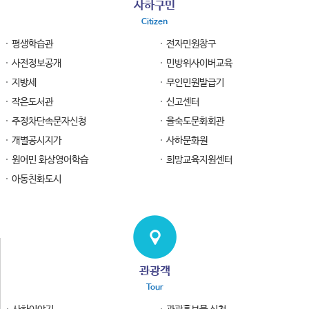
사하구민
Citizen
평생학습관
전자민원창구
사전정보공개
민방위사이버교육
지방세
무인민원발급기
작은도서관
신고센터
주정차단속문자신청
을숙도문화회관
개별공시지가
사하문화원
원어민 화상영어학습
희망교육지원센터
아동친화도시
관광객
Tour