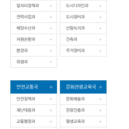
일자리정책과
도시디자인과
전략사업과
도시정비과
해양수산과
산림녹지과
자원순환과
건축과
환경과
주거정비과
위생과
안전교통국
문화관광교육국
안전정책과
문화예술과
재난대응과
관광진흥과
교통행정과
평생교육과