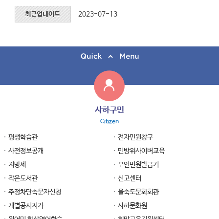
최근업데이트
2023-07-13
사하구민
Citizen
평생학습관
전자민원창구
사전정보공개
민방위사이버교육
지방세
무인민원발급기
작은도서관
신고센터
주정차단속문자신청
을숙도문화회관
개별공시지가
사하문화원