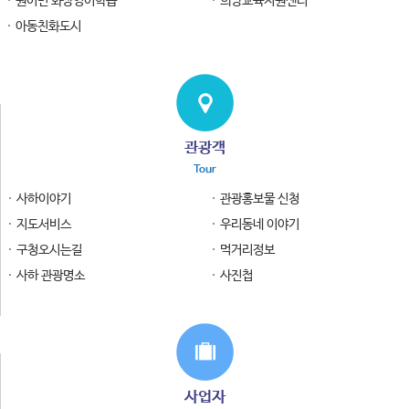
원어민 화상영어학습
희망교육지원센터
아동친화도시
관광객
Tour
사하이야기
관광홍보물 신청
지도서비스
우리동네 이야기
구청오시는길
먹거리정보
사하 관광명소
사진첩
사업자