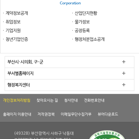
Corporation
계약정보공개
산업단지현황
취업정보
물가정보
기업지원
공장등록
청년기업인증
행정처분업소공개
부산시·시의회, 구·군
부서별홈페이지
행정복지센터
개인정보처리방침
찾아오시는 길
청사안내
전화번호안내
홈페이지 이용안내
저작권정책
이메일무단수집거부
뷰어다운로드
(49328) 부산광역시 사하구 낙동대