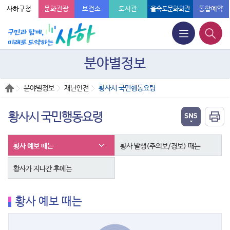
사하구청
문화관광
보건소
도서관
을숙도문화회관
통합예약
분야별정보
분야별정보
재난안전
황사시 국민행동요령
황사시 국민행동요령
황사 예보 때는
황사 발생(주의보/경보) 때는
황사가 지나간 후에는
황사 예보 때는