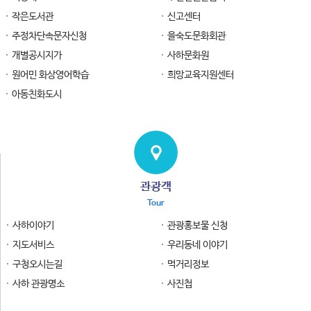
작은도서관
신고센터
주정차단속문자신청
을숙도문화회관
개별공시지가
사하문화원
원어민 화상영어학습
희망교육지원센터
아동친화도시
관광객
Tour
사하이야기
관광홍보물 신청
지도서비스
우리동네 이야기
구청오시는길
먹거리정보
사하 관광명소
사진첩