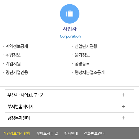
사업자
Corporation
계약정보공개
산업단지현황
취업정보
물가정보
기업지원
공장등록
청년기업인증
행정처분업소공개
부산시·시의회, 구·군
부서별홈페이지
행정복지센터
개인정보처리방침
찾아오시는 길
청사안내
전화번호안내