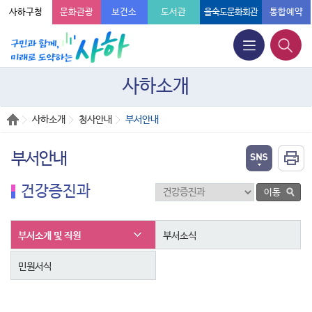
사하구청
문화관광
보건소
도서관
을숙도문화회관
통합예약
사하소개
사하소개
청사안내
부서안내
부서안내
건강증진과
부서소개 및 직원
부서소식
민원서식