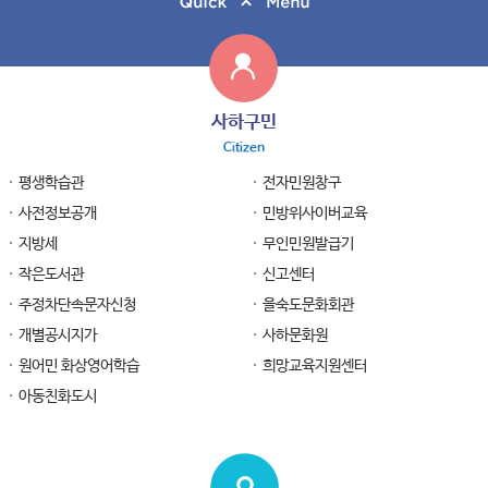
사하구민
Citizen
평생학습관
전자민원창구
사전정보공개
민방위사이버교육
지방세
무인민원발급기
작은도서관
신고센터
주정차단속문자신청
을숙도문화회관
개별공시지가
사하문화원
원어민 화상영어학습
희망교육지원센터
아동친화도시