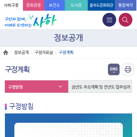
사하구청
문화관광
보건소
도서관
을숙도문화회관
통합예약
정보공개
정보공개
구정자료실
구정계획
구정계획
구정방침
금년도 주요계획 및 전년도 업무성과
구정방침