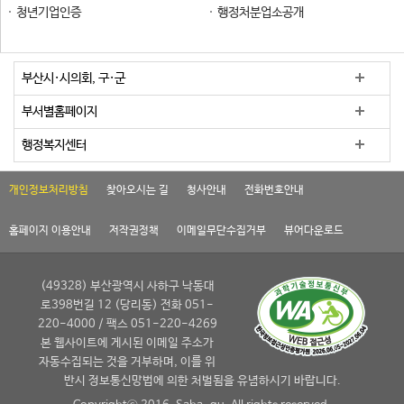
청년기업인증
행정처분업소공개
부산시·시의회, 구·군
부서별홈페이지
행정복지센터
개인정보처리방침
찾아오시는 길
청사안내
전화번호안내
홈페이지 이용안내
저작권정책
이메일무단수집거부
뷰어다운로드
(49328) 부산광역시 사하구 낙동대
로398번길 12 (당리동) 전화 051-
220-4000 / 팩스 051-220-4269
본 웹사이트에 게시된 이메일 주소가
자동수집되는 것을 거부하며, 이를 위
반시 정보통신망법에 의한 처벌됨을 유념하시기 바랍니다.