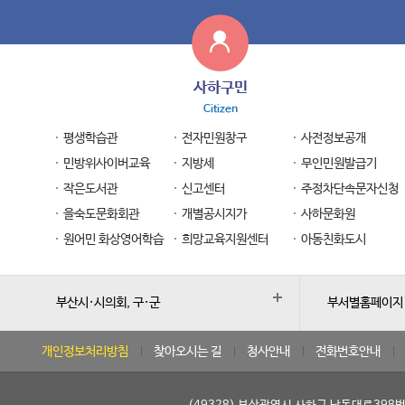
사하구민
Citizen
평생학습관
전자민원창구
사전정보공개
민방위사이버교육
지방세
무인민원발급기
작은도서관
신고센터
주정차단속문자신청
을숙도문화회관
개별공시지가
사하문화원
원어민 화상영어학습
희망교육지원센터
아동친화도시
부산시·시의회, 구·군
부서별홈페이지
개인정보처리방침
찾아오시는 길
청사안내
전화번호안내