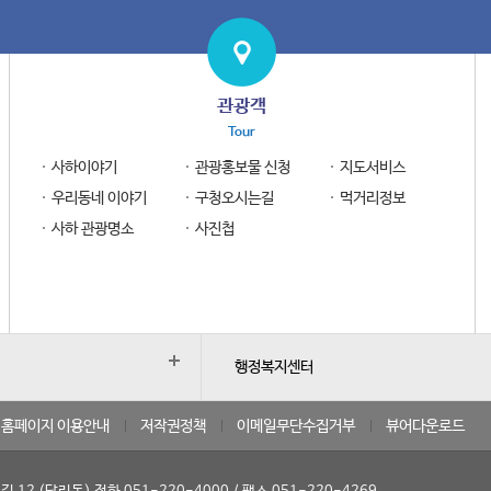
관광객
Tour
사하이야기
관광홍보물 신청
지도서비스
우리동네 이야기
구청오시는길
먹거리정보
사하 관광명소
사진첩
행정복지센터
홈페이지 이용안내
저작권정책
이메일무단수집거부
뷰어다운로드