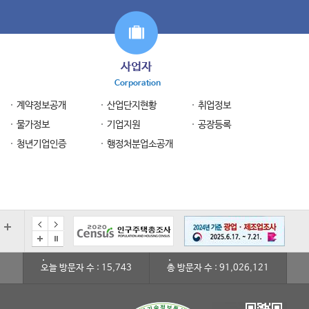
사업자
Corporation
계약정보공개
산업단지현황
취업정보
물가정보
기업지원
공장등록
청년기업인증
행정처분업소공개
오늘 방문자 수 : 15,743
총 방문자 수 : 91,026,121