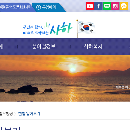
을숙도문화회관
통합예약
개
분야별정보
사하복지
법무행정
헌법 알아보기