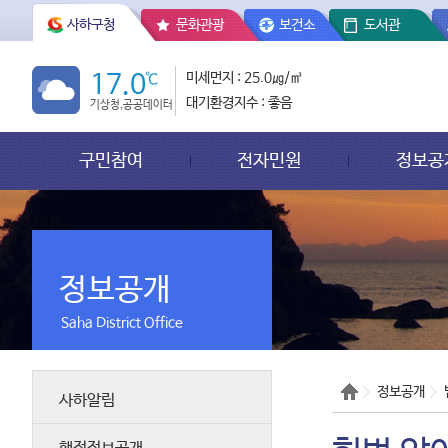
사하구청
문화관광
보건소
도서관
17.0
℃
미세먼지 : 25.0㎍/㎥
대기환경지수 : 좋음
기상청,공공데이터
구민참여
전자민원
정보공
정보공개
Saha District Office
정보공개
사하알림