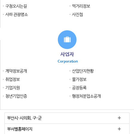
구청오시는길
먹거리정보
사하 관광명소
사진첩
사업자
Corporation
계약정보공개
산업단지현황
취업정보
물가정보
기업지원
공장등록
청년기업인증
행정처분업소공개
부산시·시의회, 구·군
부서별홈페이지