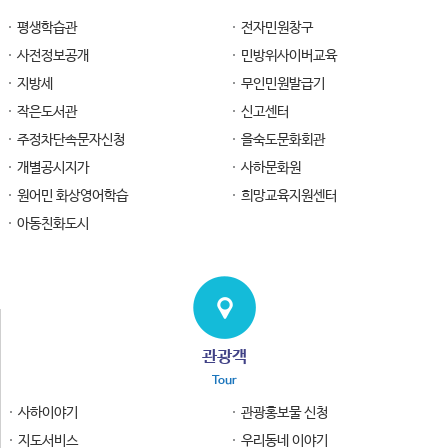
평생학습관
전자민원창구
사전정보공개
민방위사이버교육
지방세
무인민원발급기
작은도서관
신고센터
주정차단속문자신청
을숙도문화회관
개별공시지가
사하문화원
원어민 화상영어학습
희망교육지원센터
아동친화도시
관광객
Tour
사하이야기
관광홍보물 신청
지도서비스
우리동네 이야기