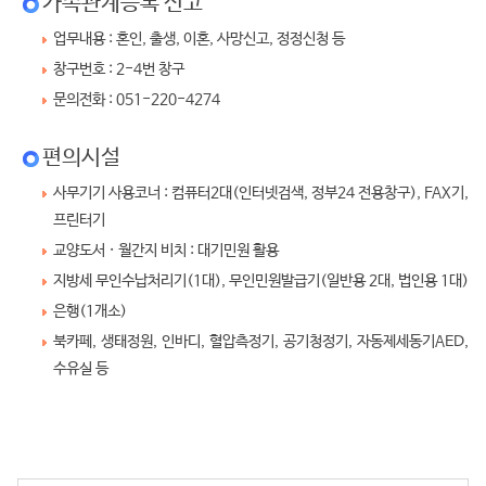
가족관계등록 신고
업무내용 : 혼인, 출생, 이혼, 사망신고, 정정신청 등
창구번호 : 2-4번 창구
문의전화 : 051-220-4274
편의시설
사무기기 사용코너 : 컴퓨터2대(인터넷검색, 정부24 전용창구), FAX기,
프린터기
교양도서 · 월간지 비치 : 대기민원 활용
지방세 무인수납처리기(1대), 무인민원발급기(일반용 2대, 법인용 1대)
은행(1개소)
북카페, 생태정원, 인바디, 혈압측정기, 공기청정기, 자동제세동기AED,
수유실 등