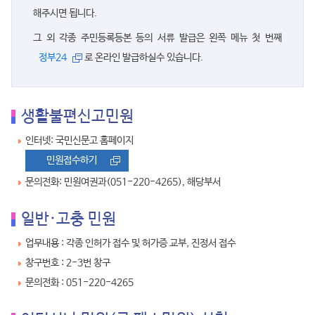
해주시면 됩니다.
그 외 각종 주민등록등본 등의 서류 발급은 왼쪽 메뉴 첫 번째
정부24
로 온라인 발급하실수 있습니다.
생활불편신고민원
인터넷: 국민신문고 홈페이지
민원접수하기
문의전화: 민원여권과(051-220-4265), 해당부서
일반·고충 민원
업무내용 : 각종 인허가 접수 및 허가증 교부, 진정서 접수
창구번호 : 2-3번 창구
문의전화 : 051-220-4265