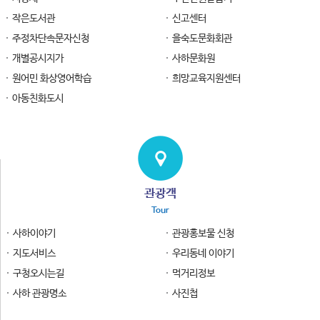
작은도서관
신고센터
주정차단속문자신청
을숙도문화회관
개별공시지가
사하문화원
원어민 화상영어학습
희망교육지원센터
아동친화도시
관광객
Tour
사하이야기
관광홍보물 신청
지도서비스
우리동네 이야기
구청오시는길
먹거리정보
사하 관광명소
사진첩