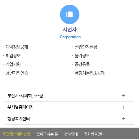
사업자
Corporation
계약정보공개
산업단지현황
취업정보
물가정보
기업지원
공장등록
청년기업인증
행정처분업소공개
부산시·시의회, 구·군
부서별홈페이지
행정복지센터
개인정보처리방침
찾아오시는 길
청사안내
전화번호안내