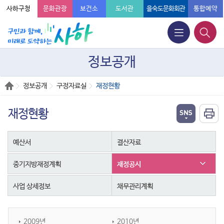
사하구청
문화관광
보건소
도서관
을숙도문화회관
통합예약
정보공개
정보공개
구정자료실
재정현황
재정현황
예산서
결산자료
중기지방재정계획
재정공시
사업 상세정보
채무관리계획
2009년
2010년