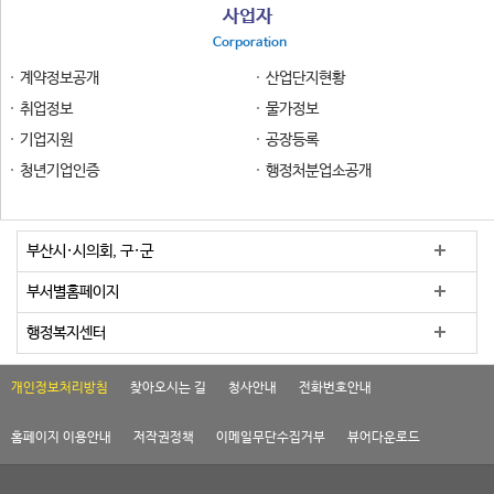
사업자
Corporation
계약정보공개
산업단지현황
취업정보
물가정보
기업지원
공장등록
청년기업인증
행정처분업소공개
부산시·시의회, 구·군
부서별홈페이지
행정복지센터
개인정보처리방침
찾아오시는 길
청사안내
전화번호안내
홈페이지 이용안내
저작권정책
이메일무단수집거부
뷰어다운로드