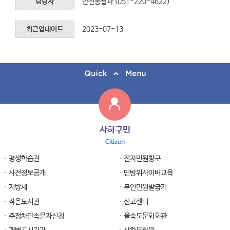
담당자
안전총괄과 (051-220-4622)
최근업데이트
2023-07-13
사하구민
Citizen
평생학습관
전자민원창구
사전정보공개
민방위사이버교육
지방세
무인민원발급기
작은도서관
신고센터
주정차단속문자신청
을숙도문화회관