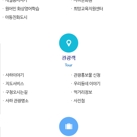
개별공시지가
사하문화원
원어민 화상영어학습
희망교육지원센터
아동친화도시
관광객
Tour
사하이야기
관광홍보물 신청
지도서비스
우리동네 이야기
구청오시는길
먹거리정보
사하 관광명소
사진첩