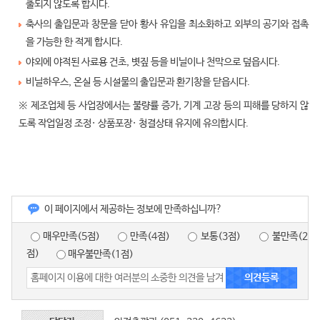
출되지 않도록 합시다.
축사의 출입문과 창문을 닫아 황사 유입을 최소화하고 외부의 공기와 접촉
을 가능한 한 적게 합시다.
야외에 야적된 사료용 건초, 볏짚 등을 비닐이나 천막으로 덮읍시다.
비닐하우스, 온실 등 시설물의 출입문과 환기창을 닫읍시다.
※ 제조업체 등 사업장에서는 불량률 증가, 기계 고장 등의 피해를 당하지 않
도록 작업일정 조정· 상품포장· 청결상태 유지에 유의합시다.
이 페이지에서 제공하는 정보에 만족하십니까?
매우만족(5점)
만족(4점)
보통(3점)
불만족(2
점)
매우불만족(1점)