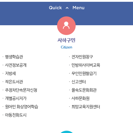
사하구민
Citizen
평생학습관
전자민원창구
사전정보공개
민방위사이버교육
지방세
무인민원발급기
작은도서관
신고센터
주정차단속문자신청
을숙도문화회관
개별공시지가
사하문화원
원어민 화상영어학습
희망교육지원센터
아동친화도시