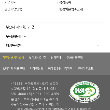
기업지원
공장등록
청년기업인증
행정처분업소공개
부산시·시의회, 구·군
부서별홈페이지
행정복지센터
개인정보처리방침
찾아오시는 길
청사안내
전화번호안내
홈페이지 이용안내
저작권정책
이메일무단수집거부
뷰어다운로드
(49328) 부산광역시 사하구 낙동대
로398번길 12 (당리동) 전화 051-
220-4000 / 팩스 051-220-4269
본 웹사이트에 게시된 이메일 주소가
자동수집되는 것을 거부하며, 이를 위
반시 정보통신망법에 의한 처벌됨을 유념하시기 바랍니다.