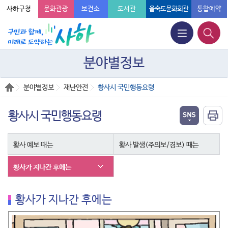
사하구청
문화관광
보건소
도서관
을숙도문화회관
통합예약
분야별정보
분야별정보
재난안전
황사시 국민행동요령
황사시 국민행동요령
황사 예보 때는
황사 발생(주의보/경보) 때는
황사가 지나간 후에는
황사가 지나간 후에는