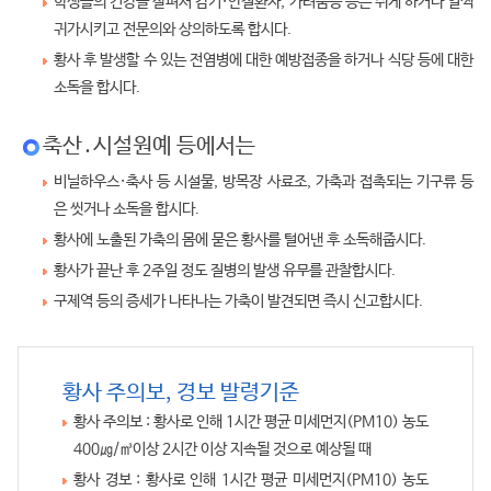
학생들의 건강을 살펴서 감기·안질환자, 가려움증 등은 쉬게 하거나 일찍
귀가시키고 전문의와 상의하도록 합시다.
황사 후 발생할 수 있는 전염병에 대한 예방접종을 하거나 식당 등에 대한
소독을 합시다.
축산․시설원예 등에서는
비닐하우스·축사 등 시설물, 방목장 사료조, 가축과 접촉되는 기구류 등
은 씻거나 소독을 합시다.
황사에 노출된 가축의 몸에 묻은 황사를 털어낸 후 소독해줍시다.
황사가 끝난 후 2주일 정도 질병의 발생 유무를 관찰합시다.
구제역 등의 증세가 나타나는 가축이 발견되면 즉시 신고합시다.
황사 주의보, 경보 발령기준
황사 주의보 : 황사로 인해 1시간 평균 미세먼지(PM10) 농도
400㎍/㎥이상 2시간 이상 지속될 것으로 예상될 때
황사 경보 : 황사로 인해 1시간 평균 미세먼지(PM10) 농도